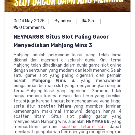
On 14 May 2025
By admin
Slot
0 Comments
NEYMAR88: Situs Slot Paling Gacor
Menyediakan Mahjong Wins 3
Mahjong adalah permainan klasik yang telah lama
dikenal dan digemari di seluruh dunia. Kini, tema
Mahjong telah dihadirkan dalam dunia game slot online
dengan sentuhan yang modern dan lebih menarik. Salah
satu game slot yang paling digemari oleh pemain
adalah
Mahjong Wins 3
, yang menawarkan
pengalaman bermain slot yang menyenangkan dengan
tema Mahjong klasik yang legendaris. Game ini tidak
hanya menarik karena desain dan tema yang familiar,
tetapi juga karena tingkat kemenangannya yang tinggi
serta fitur
scatter hitam
yang memberi jaminan
kemenangan maksimal (maxwin) dengan hanya 4
scatter hitam. Situs slot paling gacor yang
menyediakan Mahjong Wins 3 adalah
NEYMAR88
, yang
memastikan pemain
scatter hitam slot
dapat
menikmati pengalaman bermain yang menguntungkan