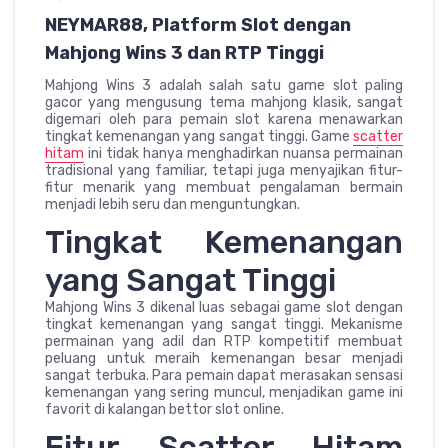
NEYMAR88, Platform Slot dengan
Mahjong Wins 3 dan RTP Tinggi
Mahjong Wins 3 adalah salah satu game slot paling
gacor yang mengusung tema mahjong klasik, sangat
digemari oleh para pemain slot karena menawarkan
tingkat kemenangan yang sangat tinggi. Game
scatter
hitam
ini tidak hanya menghadirkan nuansa permainan
tradisional yang familiar, tetapi juga menyajikan fitur-
fitur menarik yang membuat pengalaman bermain
menjadi lebih seru dan menguntungkan.
Tingkat Kemenangan
yang Sangat Tinggi
Mahjong Wins 3 dikenal luas sebagai game slot dengan
tingkat kemenangan yang sangat tinggi. Mekanisme
permainan yang adil dan RTP kompetitif membuat
peluang untuk meraih kemenangan besar menjadi
sangat terbuka. Para pemain dapat merasakan sensasi
kemenangan yang sering muncul, menjadikan game ini
favorit di kalangan bettor slot online.
Fitur Scatter Hitam