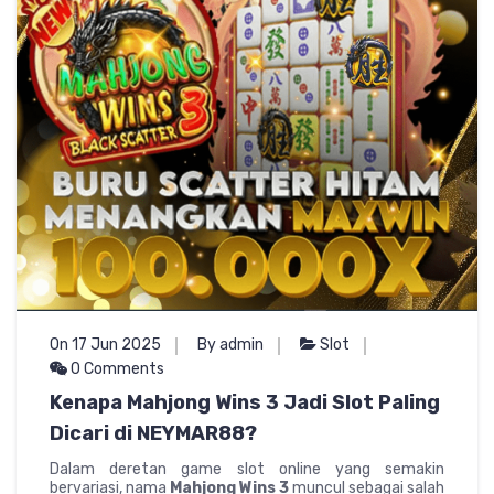
On 17 Jun 2025
By admin
Slot
0 Comments
Kenapa Mahjong Wins 3 Jadi Slot Paling
Dicari di NEYMAR88?
Dalam deretan game slot online yang semakin
bervariasi, nama
Mahjong Wins 3
muncul sebagai salah