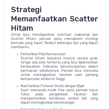
Strategi
Memanfaatkan Scatter
Hitam
Untuk bisa mendapatkan manfaat maksimal dari
Scatter Hitam, pemain perlu memahami strategi
bermain yang tepat. Berikut beberapa tips yang dapat
membantu:
Perhatikan Pola Kemunculan
Scatter Hitam biasanya muncul secara acak,
tetapi ada pola tertentu yang bisa diperhatikan
berdasarkan frekuensi kemunculannya dalam
permainan sebelumnya. Pemain bisa mencoba
untuk meningkatkan taruhan saat peluang
kemunculan simbol ini tinggi.
Manfaatkan Putaran Gratis dengan Bijak
Saat memasuki mode free spins, pemain harus
fokus pada pengelolaan taruhan dan
memperhatikan kombinasi simbol lain yang
dapat meningkatkan kemenangan.