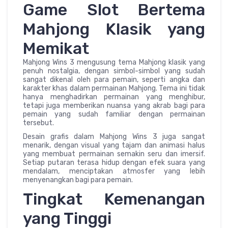
Game Slot Bertema
Mahjong Klasik yang
Memikat
Mahjong Wins 3 mengusung tema Mahjong klasik yang
penuh nostalgia, dengan simbol-simbol yang sudah
sangat dikenal oleh para pemain, seperti angka dan
karakter khas dalam permainan Mahjong. Tema ini tidak
hanya menghadirkan permainan yang menghibur,
tetapi juga memberikan nuansa yang akrab bagi para
pemain yang sudah familiar dengan permainan
tersebut.
Desain grafis dalam Mahjong Wins 3 juga sangat
menarik, dengan visual yang tajam dan animasi halus
yang membuat permainan semakin seru dan imersif.
Setiap putaran terasa hidup dengan efek suara yang
mendalam, menciptakan atmosfer yang lebih
menyenangkan bagi para pemain.
Tingkat Kemenangan
yang Tinggi