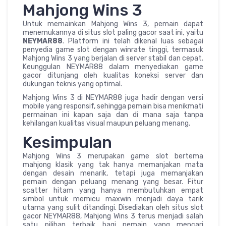
Mahjong Wins 3
Untuk memainkan Mahjong Wins 3, pemain dapat
menemukannya di situs slot paling gacor saat ini, yaitu
NEYMAR88
. Platform ini telah dikenal luas sebagai
penyedia game slot dengan winrate tinggi, termasuk
Mahjong Wins 3 yang berjalan di server stabil dan cepat.
Keunggulan NEYMAR88 dalam menyediakan game
gacor ditunjang oleh kualitas koneksi server dan
dukungan teknis yang optimal.
Mahjong Wins 3 di NEYMAR88 juga hadir dengan versi
mobile yang responsif, sehingga pemain bisa menikmati
permainan ini kapan saja dan di mana saja tanpa
kehilangan kualitas visual maupun peluang menang.
Kesimpulan
Mahjong Wins 3 merupakan game slot bertema
mahjong klasik yang tak hanya memanjakan mata
dengan desain menarik, tetapi juga memanjakan
pemain dengan peluang menang yang besar. Fitur
scatter hitam yang hanya membutuhkan empat
simbol untuk memicu maxwin menjadi daya tarik
utama yang sulit ditandingi. Disediakan oleh situs slot
gacor NEYMAR88, Mahjong Wins 3 terus menjadi salah
satu pilihan terbaik bagi pemain yang mencari