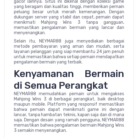
gacor lainnya. Situs ini dikenal dengan koleksi game
yang beragam dan kualitas tinggi, memberikan pemain
peluang besar untuk meraih kemenangan. Dengan
dukungan server yang stabil dan cepat, pemain dapat
menikmati Mahjong Wins 3 tanpa gangguan,
memastikan pengalaman bermain yang lancar dan
menyenangkan.
Selain itu, NEYMAR88 juga menyediakan berbagai
metode pembayaran yang aman dan mudah, serta
layanan pelanggan yang siap membantu 24 jam penuh
untuk memastikan bahwa setiap pemain mendapatkan
pengalaman bermain yang terbaik.
Kenyamanan Bermain
di Semua Perangkat
NEYMAR88 memudahkan pemain untuk mengakses
Mahjong Wins 3 di berbagai perangkat, baik desktop
maupun mobile. Platform yang responsif memastikan
bahwa pemain dapat menikmati game ini dengan
lancar, tanpa hambatan teknis, kapan saja dan di mana
saja. Dengan desain yang ramah pengguna, NEYMAR88
memastikan bahwa pengalaman bermain Mahjong Wins
3 semakin menyenangkan.