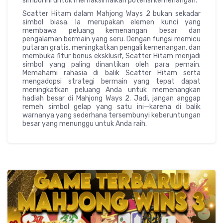
simbol ini untuk memaksimalkan potensi kemenangan.
Scatter Hitam dalam Mahjong Ways 2 bukan sekadar
simbol biasa. Ia merupakan elemen kunci yang
membawa peluang kemenangan besar dan
pengalaman bermain yang seru. Dengan fungsi memicu
putaran gratis, meningkatkan pengali kemenangan, dan
membuka fitur bonus eksklusif, Scatter Hitam menjadi
simbol yang paling dinantikan oleh para pemain.
Memahami rahasia di balik Scatter Hitam serta
mengadopsi strategi bermain yang tepat dapat
meningkatkan peluang Anda untuk memenangkan
hadiah besar di Mahjong Ways 2. Jadi, jangan anggap
remeh simbol gelap yang satu ini—karena di balik
warnanya yang sederhana tersembunyi keberuntungan
besar yang menunggu untuk Anda raih.