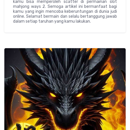
kamu bisa memperoleh scatter di permainan slot
mahjong ways 2. Semoga artikel ini bermanfaat bagi
kamu yang ingin mencoba keberuntungan di dunia judi
online. Selamat bermain dan selalu bertanggung jawab
dalam setiap taruhan yang kamu lakukan.