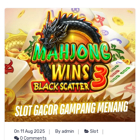
On 11 Aug 2025
By admin
Slot
0 Comments