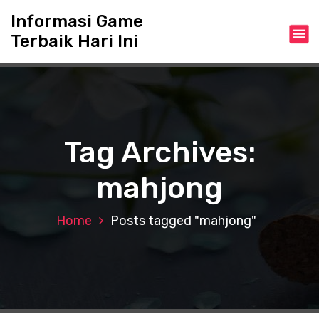
S
Informasi Game
k
Terbaik Hari Ini
i
p
t
o
c
o
n
Tag Archives:
t
e
mahjong
n
t
Home
Posts tagged "mahjong"