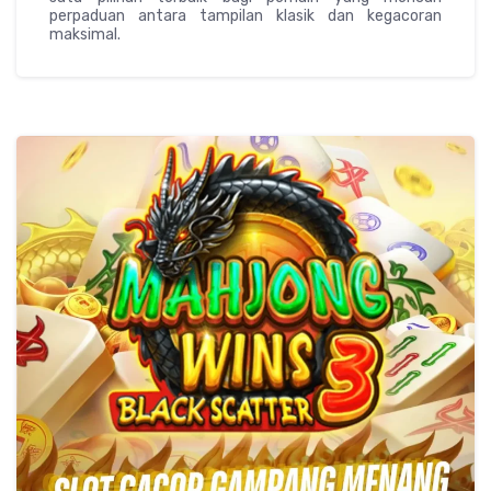
perpaduan antara tampilan klasik dan kegacoran
maksimal.