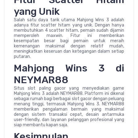
yang Unik
Salah satu daya tarik utama Mahjong Wins 3 adalah
adanya fitur scatter hitam yang unik. Dengan hanya
membutuhkan 4 scatter hitam, pemain sudah dijamin
memperoleh maxwin. Fitur ini memberikan
kesempatan besar bagi pemain untuk meraih
kemenangan maksimal dengan relatif mudah,
meningkatkan keseruan dan ketegangan dalam setiap
putaran.
Mahjong Wins 3 di
NEYMAR88
Situs slot paling gacor yang menyediakan game
Mahjong Wins 3 adalah NEYMAR88. Platform ini dikenal
sebagai rumah bagi berbagai slot gacor dengan peluang
menang tinggi, termasuk Mahjong Wins 3. NEYMAR88
memberikan pengalaman bermain yang maksimal
dengan sistem transaksi cepat, desain antarmuka
user-friendly, dan layanan pelanggan profesional yang
siap membantu kapan saja.
Kesimpulan