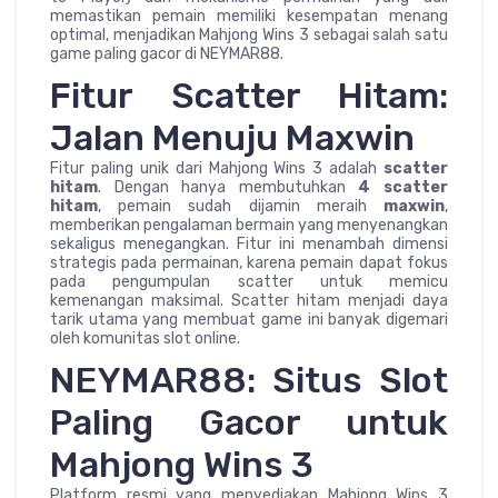
memastikan pemain memiliki kesempatan menang
optimal, menjadikan Mahjong Wins 3 sebagai salah satu
game paling gacor di NEYMAR88.
Fitur Scatter Hitam:
Jalan Menuju Maxwin
Fitur paling unik dari Mahjong Wins 3 adalah
scatter
hitam
. Dengan hanya membutuhkan
4 scatter
hitam
, pemain sudah dijamin meraih
maxwin
,
memberikan pengalaman bermain yang menyenangkan
sekaligus menegangkan. Fitur ini menambah dimensi
strategis pada permainan, karena pemain dapat fokus
pada pengumpulan scatter untuk memicu
kemenangan maksimal. Scatter hitam menjadi daya
tarik utama yang membuat game ini banyak digemari
oleh komunitas slot online.
NEYMAR88: Situs Slot
Paling Gacor untuk
Mahjong Wins 3
Platform resmi yang menyediakan Mahjong Wins 3