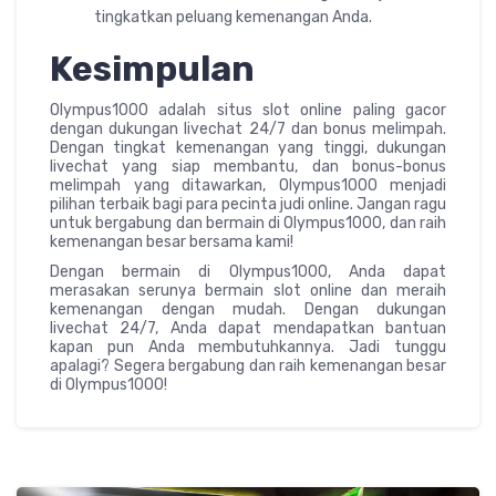
tingkatkan peluang kemenangan Anda.
Kesimpulan
Olympus1000 adalah situs slot online paling gacor
dengan dukungan livechat 24/7 dan bonus melimpah.
Dengan tingkat kemenangan yang tinggi, dukungan
livechat yang siap membantu, dan bonus-bonus
melimpah yang ditawarkan, Olympus1000 menjadi
pilihan terbaik bagi para pecinta judi online. Jangan ragu
untuk bergabung dan bermain di Olympus1000, dan raih
kemenangan besar bersama kami!
Dengan bermain di Olympus1000, Anda dapat
merasakan serunya bermain slot online dan meraih
kemenangan dengan mudah. Dengan dukungan
livechat 24/7, Anda dapat mendapatkan bantuan
kapan pun Anda membutuhkannya. Jadi tunggu
apalagi? Segera bergabung dan raih kemenangan besar
di Olympus1000!