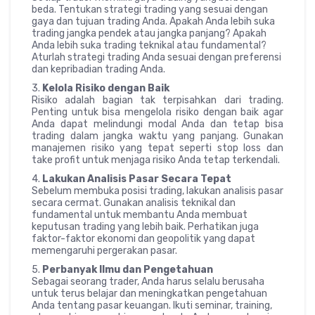
beda. Tentukan strategi trading yang sesuai dengan
gaya dan tujuan trading Anda. Apakah Anda lebih suka
trading jangka pendek atau jangka panjang? Apakah
Anda lebih suka trading teknikal atau fundamental?
Aturlah strategi trading Anda sesuai dengan preferensi
dan kepribadian trading Anda.
3.
Kelola Risiko dengan Baik
Risiko adalah bagian tak terpisahkan dari trading.
Penting untuk bisa mengelola risiko dengan baik agar
Anda dapat melindungi modal Anda dan tetap bisa
trading dalam jangka waktu yang panjang. Gunakan
manajemen risiko yang tepat seperti stop loss dan
take profit untuk menjaga risiko Anda tetap terkendali.
4.
Lakukan Analisis Pasar Secara Tepat
Sebelum membuka posisi trading, lakukan analisis pasar
secara cermat. Gunakan analisis teknikal dan
fundamental untuk membantu Anda membuat
keputusan trading yang lebih baik. Perhatikan juga
faktor-faktor ekonomi dan geopolitik yang dapat
memengaruhi pergerakan pasar.
5.
Perbanyak Ilmu dan Pengetahuan
Sebagai seorang trader, Anda harus selalu berusaha
untuk terus belajar dan meningkatkan pengetahuan
Anda tentang pasar keuangan. Ikuti seminar, training,