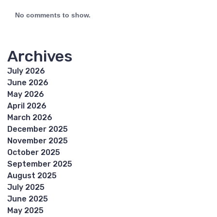
No comments to show.
Archives
July 2026
June 2026
May 2026
April 2026
March 2026
December 2025
November 2025
October 2025
September 2025
August 2025
July 2025
June 2025
May 2025