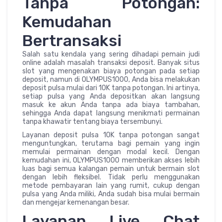
Tanpa Potongan:
Kemudahan
Bertransaksi
Salah satu kendala yang sering dihadapi pemain judi
online adalah masalah transaksi deposit. Banyak situs
slot yang mengenakan biaya potongan pada setiap
deposit, namun di OLYMPUS1000, Anda bisa melakukan
deposit pulsa mulai dari 10K tanpa potongan. Ini artinya,
setiap pulsa yang Anda depositkan akan langsung
masuk ke akun Anda tanpa ada biaya tambahan,
sehingga Anda dapat langsung menikmati permainan
tanpa khawatir tentang biaya tersembunyi.
Layanan deposit pulsa 10K tanpa potongan sangat
menguntungkan, terutama bagi pemain yang ingin
memulai permainan dengan modal kecil. Dengan
kemudahan ini, OLYMPUS1000 memberikan akses lebih
luas bagi semua kalangan pemain untuk bermain slot
dengan lebih fleksibel. Tidak perlu menggunakan
metode pembayaran lain yang rumit, cukup dengan
pulsa yang Anda miliki, Anda sudah bisa mulai bermain
dan mengejar kemenangan besar.
Layanan Live Chat