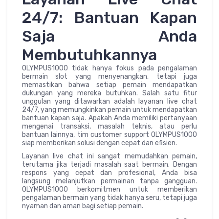
24/7: Bantuan Kapan
Saja Anda
Membutuhkannya
OLYMPUS1000 tidak hanya fokus pada pengalaman
bermain slot yang menyenangkan, tetapi juga
memastikan bahwa setiap pemain mendapatkan
dukungan yang mereka butuhkan. Salah satu fitur
unggulan yang ditawarkan adalah layanan live chat
24/7, yang memungkinkan pemain untuk mendapatkan
bantuan kapan saja. Apakah Anda memiliki pertanyaan
mengenai transaksi, masalah teknis, atau perlu
bantuan lainnya, tim customer support OLYMPUS1000
siap memberikan solusi dengan cepat dan efisien.
Layanan live chat ini sangat memudahkan pemain,
terutama jika terjadi masalah saat bermain. Dengan
respons yang cepat dan profesional, Anda bisa
langsung melanjutkan permainan tanpa gangguan.
OLYMPUS1000 berkomitmen untuk memberikan
pengalaman bermain yang tidak hanya seru, tetapi juga
nyaman dan aman bagi setiap pemain.