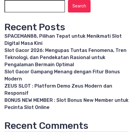
Search
Recent Posts
SPACEMAN88, Pilihan Tepat untuk Menikmati Slot
Digital Masa Kini
Slot Gacor 2026: Mengupas Tuntas Fenomena, Tren
Teknologi, dan Pendekatan Rasional untuk
Pengalaman Bermain Optimal
Slot Gacor Gampang Menang dengan Fitur Bonus
Modern
ZEUS SLOT : Platform Demo Zeus Modern dan
Responsif
BONUS NEW MEMBER : Slot Bonus New Member untuk
Pecinta Slot Online
Recent Comments