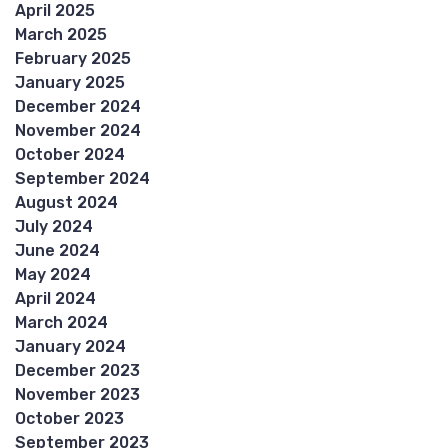
April 2025
March 2025
February 2025
January 2025
December 2024
November 2024
October 2024
September 2024
August 2024
July 2024
June 2024
May 2024
April 2024
March 2024
January 2024
December 2023
November 2023
October 2023
September 2023