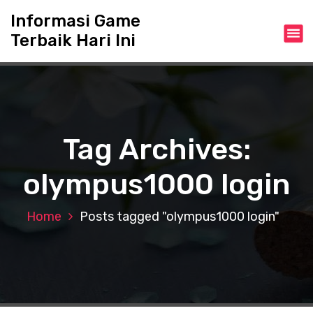
S
Informasi Game
k
Terbaik Hari Ini
i
p
t
o
c
o
n
Tag Archives:
t
e
olympus1000 login
n
t
Home
Posts tagged "olympus1000 login"