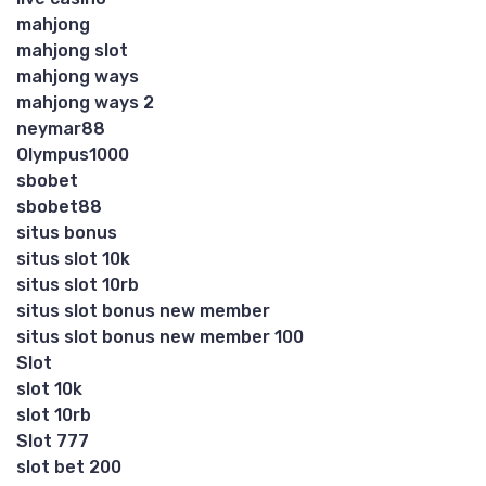
mahjong
mahjong slot
mahjong ways
mahjong ways 2
neymar88
Olympus1000
sbobet
sbobet88
situs bonus
situs slot 10k
situs slot 10rb
situs slot bonus new member
situs slot bonus new member 100
Slot
slot 10k
slot 10rb
Slot 777
slot bet 200