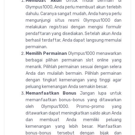
Membuat Akun
Untuk mulai bermain di
Olympus1000, Anda perlu membuat akun terlebih
dahulu. Caranya sangat mudah, Anda hanya perlu
mengunjungi situs resmi Olympus1000 dan
melakukan registrasi dengan mengisi formulir
pendaftaran yang disediakan. Setelah akun Anda
berhasil terdaftar, Anda dapat langsung memulai
permainan.
Memilih Permainan
Olympus1000 menawarkan
berbagai pilihan permainan slot online yang
menarik. Pilihlah permainan sesuai dengan selera
Anda dan mulailah bermain. Pilihlah permainan
dengan tingkat kemenangan yang tinggi agar
peluang kemenangan Anda semakin besar.
Memanfaatkan Bonus
Jangan lupa untuk
memanfaatkan bonus-bonus yang ditawarkan
oleh Olympus1000. Promo-promo yang
ditawarkan dapat meningkatkan saldo akun Anda
dan membuat Anda memiliki peluang
kemenangan yang lebih besar. Manfaatkan
bonus-bonus tersebut dengan bijak dan