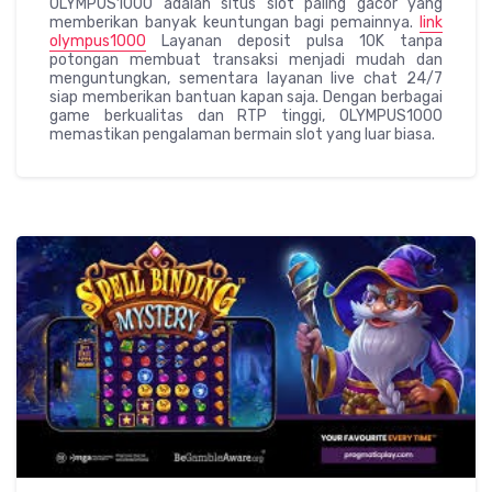
OLYMPUS1000 adalah situs slot paling gacor yang
memberikan banyak keuntungan bagi pemainnya.
link
olympus1000
Layanan deposit pulsa 10K tanpa
potongan membuat transaksi menjadi mudah dan
menguntungkan, sementara layanan live chat 24/7
siap memberikan bantuan kapan saja. Dengan berbagai
game berkualitas dan RTP tinggi, OLYMPUS1000
memastikan pengalaman bermain slot yang luar biasa.