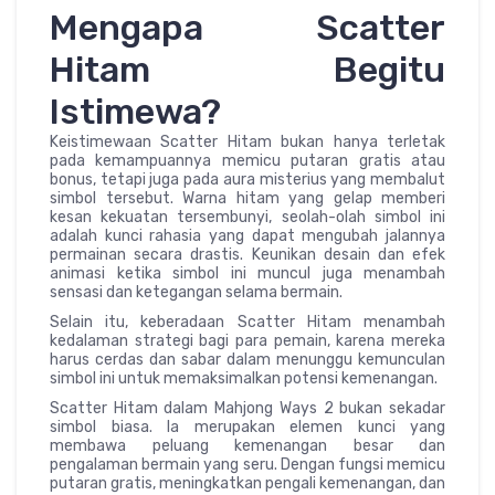
Mengapa Scatter
Hitam Begitu
Istimewa?
Keistimewaan Scatter Hitam bukan hanya terletak
pada kemampuannya memicu putaran gratis atau
bonus, tetapi juga pada aura misterius yang membalut
simbol tersebut. Warna hitam yang gelap memberi
kesan kekuatan tersembunyi, seolah-olah simbol ini
adalah kunci rahasia yang dapat mengubah jalannya
permainan secara drastis. Keunikan desain dan efek
animasi ketika simbol ini muncul juga menambah
sensasi dan ketegangan selama bermain.
Selain itu, keberadaan Scatter Hitam menambah
kedalaman strategi bagi para pemain, karena mereka
harus cerdas dan sabar dalam menunggu kemunculan
simbol ini untuk memaksimalkan potensi kemenangan.
Scatter Hitam dalam Mahjong Ways 2 bukan sekadar
simbol biasa. Ia merupakan elemen kunci yang
membawa peluang kemenangan besar dan
pengalaman bermain yang seru. Dengan fungsi memicu
putaran gratis, meningkatkan pengali kemenangan, dan