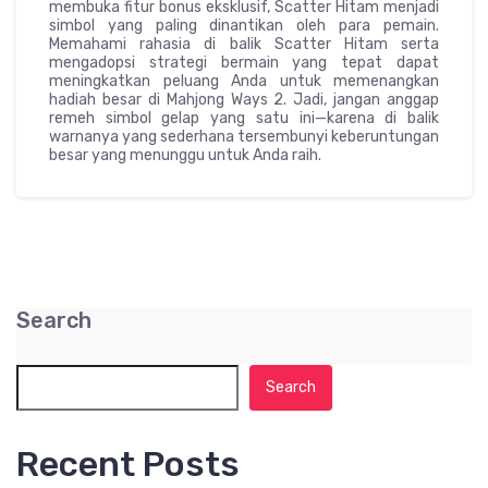
membuka fitur bonus eksklusif, Scatter Hitam menjadi
simbol yang paling dinantikan oleh para pemain.
Memahami rahasia di balik Scatter Hitam serta
mengadopsi strategi bermain yang tepat dapat
meningkatkan peluang Anda untuk memenangkan
hadiah besar di Mahjong Ways 2. Jadi, jangan anggap
remeh simbol gelap yang satu ini—karena di balik
warnanya yang sederhana tersembunyi keberuntungan
besar yang menunggu untuk Anda raih.
Search
Search
Recent Posts