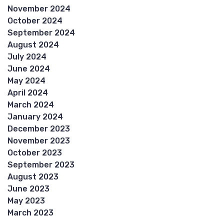
November 2024
October 2024
September 2024
August 2024
July 2024
June 2024
May 2024
April 2024
March 2024
January 2024
December 2023
November 2023
October 2023
September 2023
August 2023
June 2023
May 2023
March 2023