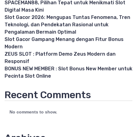
SPACEMAN88, Pilihan Tepat untuk Menikmati Slot
Digital Masa Kini
Slot Gacor 2026: Mengupas Tuntas Fenomena, Tren
Teknologi, dan Pendekatan Rasional untuk
Pengalaman Bermain Optimal
Slot Gacor Gampang Menang dengan Fitur Bonus
Modern
ZEUS SLOT : Platform Demo Zeus Modern dan
Responsif
BONUS NEW MEMBER : Slot Bonus New Member untuk
Pecinta Slot Online
Recent Comments
No comments to show.