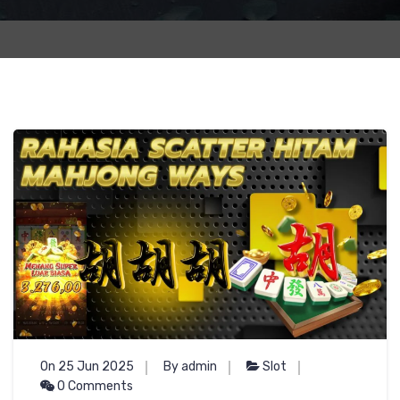
On 25 Jun 2025
By admin
Slot
0 Comments