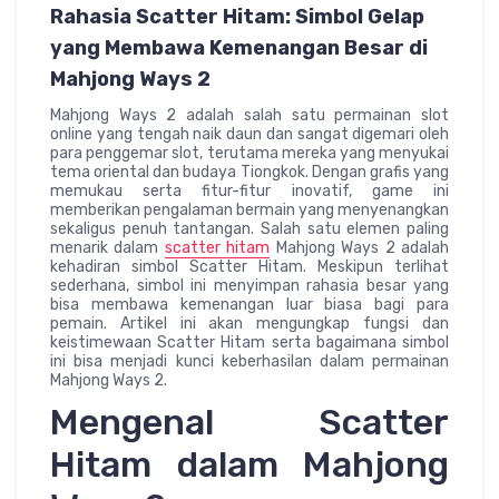
Rahasia Scatter Hitam: Simbol Gelap
yang Membawa Kemenangan Besar di
Mahjong Ways 2
Mahjong Ways 2 adalah salah satu permainan slot
online yang tengah naik daun dan sangat digemari oleh
para penggemar slot, terutama mereka yang menyukai
tema oriental dan budaya Tiongkok. Dengan grafis yang
memukau serta fitur-fitur inovatif, game ini
memberikan pengalaman bermain yang menyenangkan
sekaligus penuh tantangan. Salah satu elemen paling
menarik dalam
scatter hitam
Mahjong Ways 2 adalah
kehadiran simbol Scatter Hitam. Meskipun terlihat
sederhana, simbol ini menyimpan rahasia besar yang
bisa membawa kemenangan luar biasa bagi para
pemain. Artikel ini akan mengungkap fungsi dan
keistimewaan Scatter Hitam serta bagaimana simbol
ini bisa menjadi kunci keberhasilan dalam permainan
Mahjong Ways 2.
Mengenal Scatter
Hitam dalam Mahjong