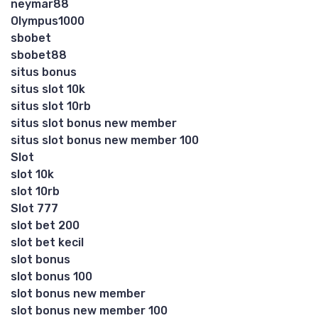
neymar88
Olympus1000
sbobet
sbobet88
situs bonus
situs slot 10k
situs slot 10rb
situs slot bonus new member
situs slot bonus new member 100
Slot
slot 10k
slot 10rb
Slot 777
slot bet 200
slot bet kecil
slot bonus
slot bonus 100
slot bonus new member
slot bonus new member 100