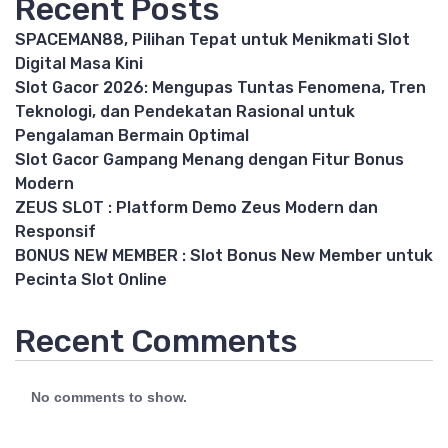
Recent Posts
SPACEMAN88, Pilihan Tepat untuk Menikmati Slot
Digital Masa Kini
Slot Gacor 2026: Mengupas Tuntas Fenomena, Tren
Teknologi, dan Pendekatan Rasional untuk
Pengalaman Bermain Optimal
Slot Gacor Gampang Menang dengan Fitur Bonus
Modern
ZEUS SLOT : Platform Demo Zeus Modern dan
Responsif
BONUS NEW MEMBER : Slot Bonus New Member untuk
Pecinta Slot Online
Recent Comments
No comments to show.