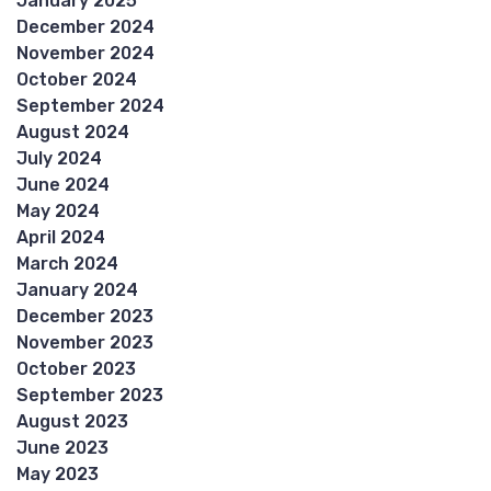
January 2025
December 2024
November 2024
October 2024
September 2024
August 2024
July 2024
June 2024
May 2024
April 2024
March 2024
January 2024
December 2023
November 2023
October 2023
September 2023
August 2023
June 2023
May 2023