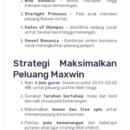
Wild Bandito
– Bonus multiplier tinggi
mempercepat kemenangan.
Starlight Princess
– Pola acak memberi
peluang Maxwin instan.
Gates of Olympus
– Volatilitas sedang cocok
untuk taruhan kecil hingga menengah.
Sweet Bonanza
– Kombinasi simbol berwarna
cerah meningkatkan peluang jackpot.
Strategi Maksimalkan
Peluang Maxwin
Main di
jam gacor
, biasanya pukul 20.00–02.00
WIB, untuk peluang scatter lebih tinggi.
Gunakan
taruhan bertahap
, mulai dari kecil
dan naik sesuai pola kemenangan.
Maksimalkan
bonus dan free spin
untuk
memperpanjang durasi bermain.
Pantau
pola kemenangan
dari beberapa
putaran awal agar strategi lebih efektif.