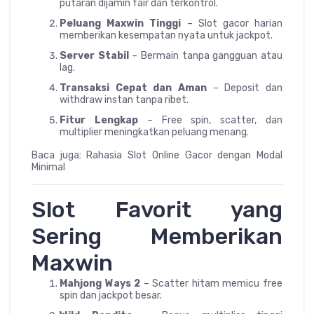
putaran dijamin fair dan terkontrol.
Peluang Maxwin Tinggi
– Slot gacor harian
memberikan kesempatan nyata untuk jackpot.
Server Stabil
– Bermain tanpa gangguan atau
lag.
Transaksi Cepat dan Aman
– Deposit dan
withdraw instan tanpa ribet.
Fitur Lengkap
– Free spin, scatter, dan
multiplier meningkatkan peluang menang.
Baca juga: Rahasia Slot Online Gacor dengan Modal
Minimal
Slot Favorit yang
Sering Memberikan
Maxwin
Mahjong Ways 2
– Scatter hitam memicu free
spin dan jackpot besar.