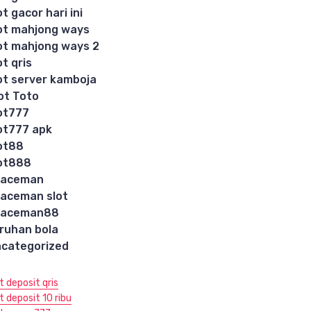
ot gacor hari ini
ot mahjong ways
ot mahjong ways 2
ot qris
ot server kamboja
ot Toto
ot777
ot777 apk
ot88
ot888
paceman
aceman slot
paceman88
ruhan bola
categorized
t deposit qris
t deposit 10 ribu