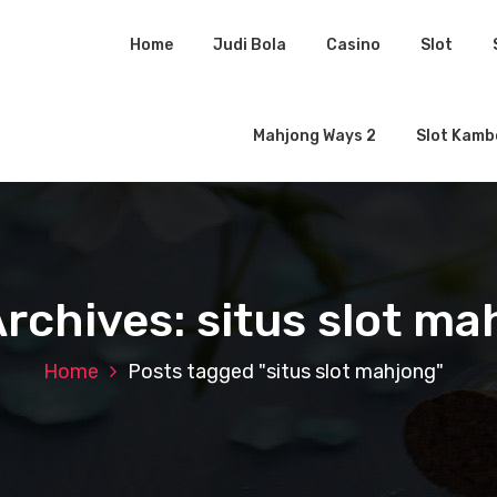
Home
Judi Bola
Casino
Slot
Mahjong Ways 2
Slot Kamb
rchives: situs slot m
Home
Posts tagged "situs slot mahjong"