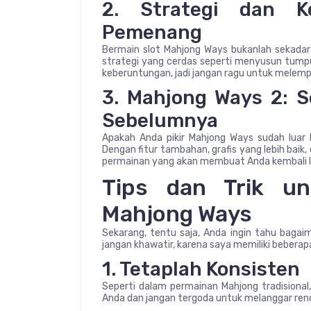
2. Strategi dan K
Pemenang
Bermain slot Mahjong Ways bukanlah sekada
strategi yang cerdas seperti menyusun tumpu
keberuntungan, jadi jangan ragu untuk melempa
3. Mahjong Ways 2: S
Sebelumnya
Apakah Anda pikir Mahjong Ways sudah lua
Dengan fitur tambahan, grafis yang lebih bai
permainan yang akan membuat Anda kembali lag
Tips dan Trik un
Mahjong Ways
Sekarang, tentu saja, Anda ingin tahu baga
jangan khawatir, karena saya memiliki beberapa
1. Tetaplah Konsisten
Seperti dalam permainan Mahjong tradisional,
Anda dan jangan tergoda untuk melanggar ren