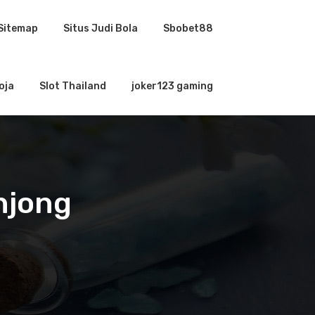
Sitemap
Situs Judi Bola
Sbobet88
oja
Slot Thailand
joker123 gaming
ahjong