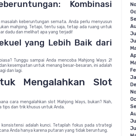
eberuntungan: Kombinasi
N
Oc
S
r masalah keberuntungan semata. Anda perlu menyusun
Au
kan mahjong. Tetapi, tentu saja, tetap ada ruang untuk
r dadu dan melihat apa yang terjadi!
Ju
ekuel yang Lebih Baik dari
Ju
Ma
Ap
r biasa? Tunggu sampai Anda mencoba Mahjong Ways 2!
Ma
k, dan kesempatan untuk menang besar-besaran, ini adalah
Fe
i dan lagi.
Ja
tuk Mengalahkan Slot
D
N
Oc
imana cara mengalahkan slot Mahjong Ways, bukan? Nah,
S
 tips dan trik khusus untuk Anda.
Au
Ju
 konsistensi adalah kunci. Tetaplah fokus pada strategi
Ju
cana Anda hanya karena putaran yang tidak beruntung.
Ma