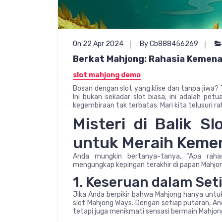
On 22 Apr 2024
By Cb888456269
Berkat Mahjong: Rahasia Kemena
slot mahjong demo
Bosan dengan slot yang klise dan tanpa jiwa? 
Ini bukan sekadar slot biasa; ini adalah 
kegembiraan tak terbatas. Mari kita telusuri r
Misteri di Balik S
untuk Meraih Keme
Anda mungkin bertanya-tanya, “Apa rahas
mengungkap kepingan terakhir di papan Mahjo
1. Keseruan dalam Set
Jika Anda berpikir bahwa Mahjong hanya unt
slot Mahjong Ways. Dengan setiap putaran, A
tetapi juga menikmati sensasi bermain Mahjong. 