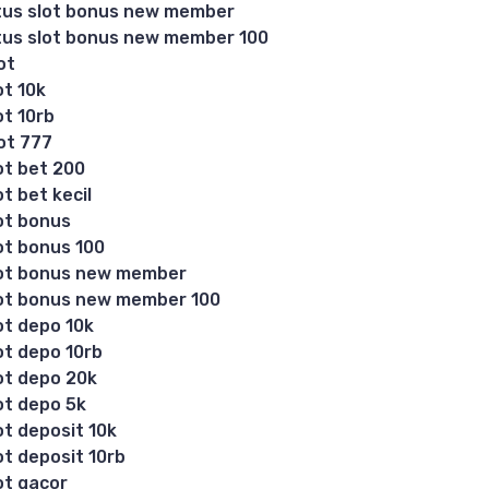
tus slot bonus new member
tus slot bonus new member 100
ot
ot 10k
ot 10rb
ot 777
ot bet 200
ot bet kecil
ot bonus
ot bonus 100
ot bonus new member
ot bonus new member 100
ot depo 10k
ot depo 10rb
ot depo 20k
ot depo 5k
ot deposit 10k
ot deposit 10rb
ot gacor