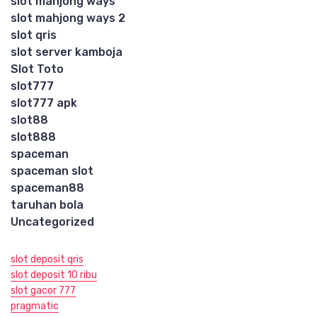
slot mahjong ways
slot mahjong ways 2
slot qris
slot server kamboja
Slot Toto
slot777
slot777 apk
slot88
slot888
spaceman
spaceman slot
spaceman88
taruhan bola
Uncategorized
slot deposit qris
slot deposit 10 ribu
slot gacor 777
pragmatic