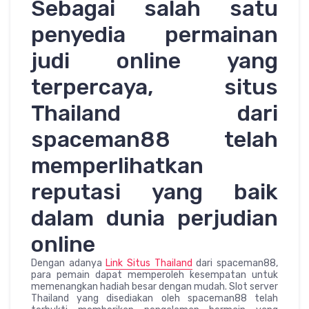
Sebagai salah satu
penyedia permainan
judi online yang
terpercaya, situs
Thailand dari
spaceman88 telah
memperlihatkan
reputasi yang baik
dalam dunia perjudian
online
Dengan adanya
Link Situs Thailand
dari spaceman88,
para pemain dapat memperoleh kesempatan untuk
memenangkan hadiah besar dengan mudah. Slot server
Thailand yang disediakan oleh spaceman88 telah