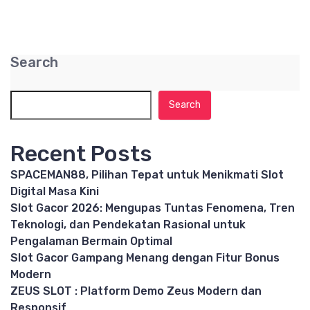
Search
Search
Recent Posts
SPACEMAN88, Pilihan Tepat untuk Menikmati Slot
Digital Masa Kini
Slot Gacor 2026: Mengupas Tuntas Fenomena, Tren
Teknologi, dan Pendekatan Rasional untuk
Pengalaman Bermain Optimal
Slot Gacor Gampang Menang dengan Fitur Bonus
Modern
ZEUS SLOT : Platform Demo Zeus Modern dan
Responsif