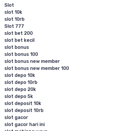
Slot
slot 10k
slot 10rb
Slot 777
slot bet 200
slot bet kecil
slot bonus
slot bonus 100
slot bonus new member
slot bonus new member 100
slot depo 10k
slot depo 10rb
slot depo 20k
slot depo 5k
slot deposit 10k
slot deposit 10rb
slot gacor
slot gacor hari ini