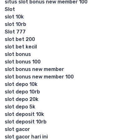
situs slot bonus new member 100
Slot
slot 10k
slot 10rb
Slot 777
slot bet 200
slot bet kecil
slot bonus
slot bonus 100
slot bonus new member
slot bonus new member 100
slot depo 10k
slot depo 10rb
slot depo 20k
slot depo 5k
slot deposit 10k
slot deposit 10rb
slot gacor
slot gacor hari ini