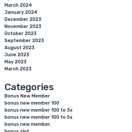
March 2024
January 2024
December 2023
November 2023
October 2023
September 2023
August 2023
June 2023
May 2023
March 2023
Categories
Bonus New Member
bonus new member 100
bonus new member 100 to 3x
bonus new member 100 to 5x
bonus new member.
bonus slot