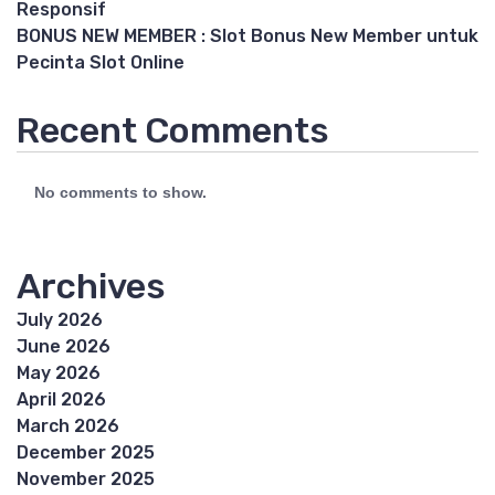
Responsif
BONUS NEW MEMBER : Slot Bonus New Member untuk
Pecinta Slot Online
Recent Comments
No comments to show.
Archives
July 2026
June 2026
May 2026
April 2026
March 2026
December 2025
November 2025