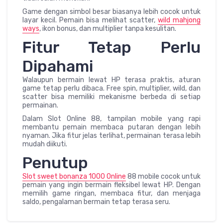
Game dengan simbol besar biasanya lebih cocok untuk
layar kecil. Pemain bisa melihat scatter,
wild mahjong
ways
, ikon bonus, dan multiplier tanpa kesulitan.
Fitur Tetap Perlu
Dipahami
Walaupun bermain lewat HP terasa praktis, aturan
game tetap perlu dibaca. Free spin, multiplier, wild, dan
scatter bisa memiliki mekanisme berbeda di setiap
permainan.
Dalam Slot Online 88, tampilan mobile yang rapi
membantu pemain membaca putaran dengan lebih
nyaman. Jika fitur jelas terlihat, permainan terasa lebih
mudah diikuti.
Penutup
Slot sweet bonanza 1000 Online
88 mobile cocok untuk
pemain yang ingin bermain fleksibel lewat HP. Dengan
memilih game ringan, membaca fitur, dan menjaga
saldo, pengalaman bermain tetap terasa seru.