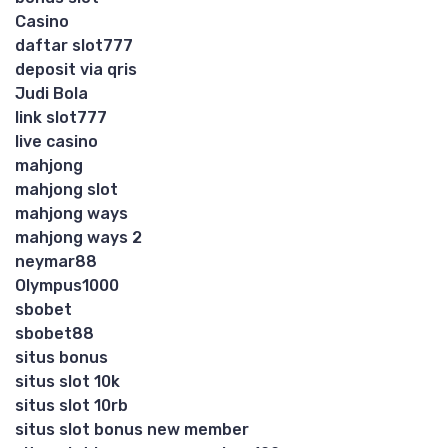
Casino
daftar slot777
deposit via qris
Judi Bola
link slot777
live casino
mahjong
mahjong slot
mahjong ways
mahjong ways 2
neymar88
Olympus1000
sbobet
sbobet88
situs bonus
situs slot 10k
situs slot 10rb
situs slot bonus new member