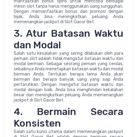
manfaatkan bonus spins untuk mencoba berbagai
mesin slot tanpa harus menggunakan uang sungguhan.
Dengan memanfaatkan bonus dan promosi dengan
bijak, Anda bisa meningkatkan peluang Anda
memenangkan jackpot di Slot Gacor Bet.
3. Atur Batasan Waktu
dan Modal
Salah satu kesalahan yang sering dilakukan oleh para
pemain slot adalah tidak mengatur batasan waktu dan
modal bermain. Sebagai seorang pemain yang cerdas,
sebaiknya Anda menetapkan batasan waktu dan modal
bermain Anda. Tentukan berapa lama Anda akan
bermain dan berapa banyak uang yang siap Anda
pertaruhkan. Dengan mengatur batasan waktu dan
modal dengan baik, Anda bisa menghindari kekalahan
besar dan meningkatkan peluang Anda memenangkan
jackpot di Slot Gacor Bet.
4. Bermain Secara
Konsisten
Salah satu kunci utama dalam memenangkan jackpot
di Slot Gacor Bet adalah dengan bermain secara