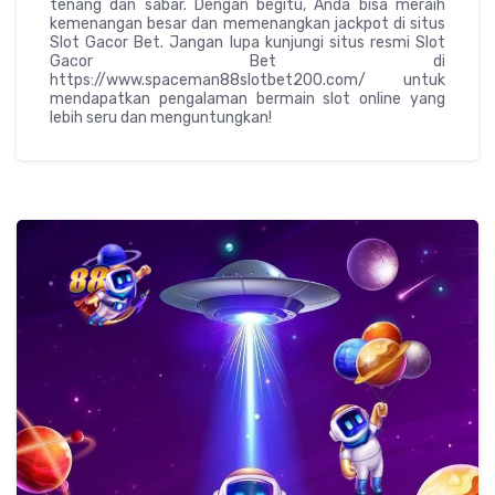
tenang dan sabar. Dengan begitu, Anda bisa meraih
kemenangan besar dan memenangkan jackpot di situs
Slot Gacor Bet. Jangan lupa kunjungi situs resmi Slot
Gacor Bet di
https://www.spaceman88slotbet200.com/ untuk
mendapatkan pengalaman bermain slot online yang
lebih seru dan menguntungkan!