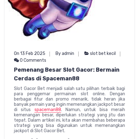
On 13 Feb 2025
By admin
slot bet kecil
0 Comments
Pemenang Besar Slot Gacor: Bermain
Cerdas di Spaceman88
Slot Gacor Bet menjadi salah satu pilihan terbaik bagi
para penggemar permainan slot online. Dengan
berbagai fitur dan promo menarik, tidak heran jika
banyak pemain yang ingin memenangkan jackpot besar
di situs
spaceman88
. Namun, untuk bisa meraih
kemenangan besar, diperlukan strategi yang jitu dan
tepat. Dalam artikel ini, kita akan membahas beberapa
strategi yang bisa digunakan untuk memenangkan
jackpot di Slot Gacor Bet.