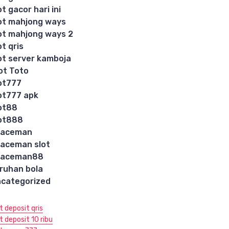
ot gacor hari ini
ot mahjong ways
ot mahjong ways 2
ot qris
ot server kamboja
ot Toto
ot777
ot777 apk
ot88
ot888
paceman
aceman slot
paceman88
ruhan bola
categorized
t deposit qris
t deposit 10 ribu