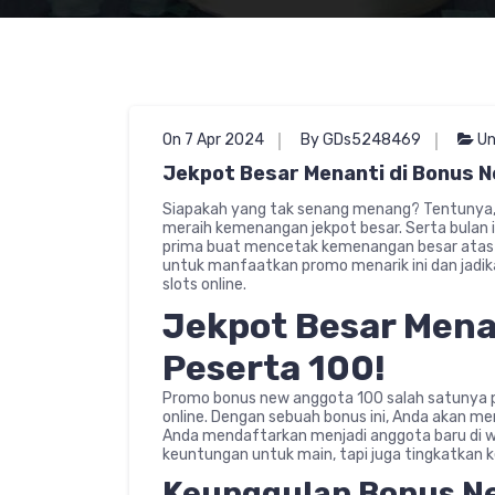
On 7 Apr 2024
By GDs5248469
Un
Jekpot Besar Menanti di Bonus N
Siapakah yang tak senang menang? Tentunya, t
meraih kemenangan jekpot besar. Serta bulan in
prima buat mencetak kemenangan besar atas 
untuk manfaatkan promo menarik ini dan jadika
slots online.
Jekpot Besar Mena
Peserta 100!
Promo bonus new anggota 100 salah satunya pr
online. Dengan sebuah bonus ini, Anda akan m
Anda mendaftarkan menjadi anggota baru di we
keuntungan untuk main, tapi juga tingkatkan
Keunggulan Bonus Ne