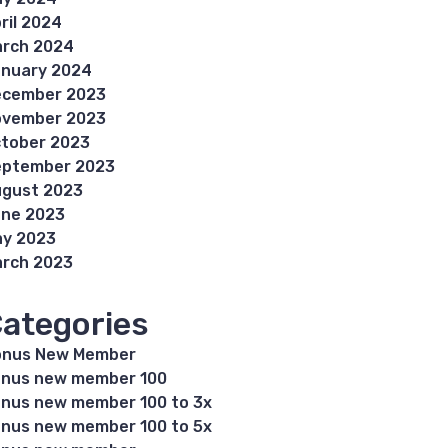
ril 2024
rch 2024
nuary 2024
ecember 2023
ovember 2023
tober 2023
eptember 2023
gust 2023
ne 2023
y 2023
rch 2023
ategories
onus New Member
nus new member 100
nus new member 100 to 3x
nus new member 100 to 5x