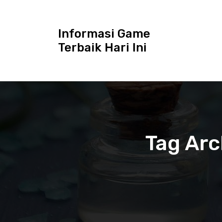
S
k
i
Informasi Game
p
Terbaik Hari Ini
t
o
c
o
n
t
e
n
Tag Arc
t