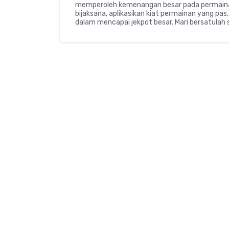
memperoleh kemenangan besar pada permainan
bijaksana, aplikasikan kiat permainan yang pas,
dalam mencapai jekpot besar. Mari bersatulah 