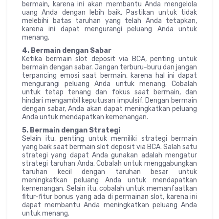
bermain, karena ini akan membantu Anda mengelola
uang Anda dengan lebih baik. Pastikan untuk tidak
melebihi batas taruhan yang telah Anda tetapkan,
karena ini dapat mengurangi peluang Anda untuk
menang.
4. Bermain dengan Sabar
Ketika bermain slot deposit via BCA, penting untuk
bermain dengan sabar. Jangan terburu-buru dan jangan
terpancing emosi saat bermain, karena hal ini dapat
mengurangi peluang Anda untuk menang. Cobalah
untuk tetap tenang dan fokus saat bermain, dan
hindari mengambil keputusan impulsif. Dengan bermain
dengan sabar, Anda akan dapat meningkatkan peluang
Anda untuk mendapatkan kemenangan.
5. Bermain dengan Strategi
Selain itu, penting untuk memiliki strategi bermain
yang baik saat bermain slot deposit via BCA. Salah satu
strategi yang dapat Anda gunakan adalah mengatur
strategi taruhan Anda. Cobalah untuk menggabungkan
taruhan kecil dengan taruhan besar untuk
meningkatkan peluang Anda untuk mendapatkan
kemenangan. Selain itu, cobalah untuk memanfaatkan
fitur-fitur bonus yang ada di permainan slot, karena ini
dapat membantu Anda meningkatkan peluang Anda
untuk menang.