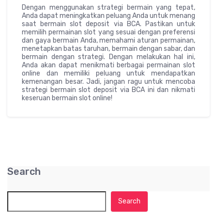
Dengan menggunakan strategi bermain yang tepat,
Anda dapat meningkatkan peluang Anda untuk menang
saat bermain slot deposit via BCA. Pastikan untuk
memilih permainan slot yang sesuai dengan preferensi
dan gaya bermain Anda, memahami aturan permainan,
menetapkan batas taruhan, bermain dengan sabar, dan
bermain dengan strategi. Dengan melakukan hal ini,
Anda akan dapat menikmati berbagai permainan slot
online dan memiliki peluang untuk mendapatkan
kemenangan besar. Jadi, jangan ragu untuk mencoba
strategi bermain slot deposit via BCA ini dan nikmati
keseruan bermain slot online!
Search
Search