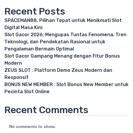
Recent Posts
SPACEMAN88, Pilihan Tepat untuk Menikmati Slot
Digital Masa Kini
Slot Gacor 2026: Mengupas Tuntas Fenomena, Tren
Teknologi, dan Pendekatan Rasional untuk
Pengalaman Bermain Optimal
Slot Gacor Gampang Menang dengan Fitur Bonus
Modern
ZEUS SLOT : Platform Demo Zeus Modern dan
Responsif
BONUS NEW MEMBER : Slot Bonus New Member untuk
Pecinta Slot Online
Recent Comments
No comments to show.