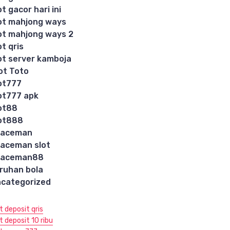
ot gacor hari ini
ot mahjong ways
ot mahjong ways 2
ot qris
ot server kamboja
ot Toto
ot777
ot777 apk
ot88
ot888
paceman
aceman slot
paceman88
ruhan bola
categorized
t deposit qris
t deposit 10 ribu