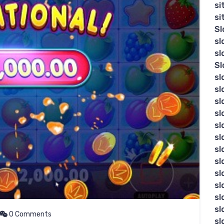
si
si
Sl
sl
sl
Sl
sl
sl
sl
sl
sl
sl
sl
sl
sl
sl
sl
sl
0 Comments
sl