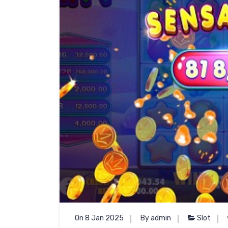
On 8 Jan 2025
By admin
Slot