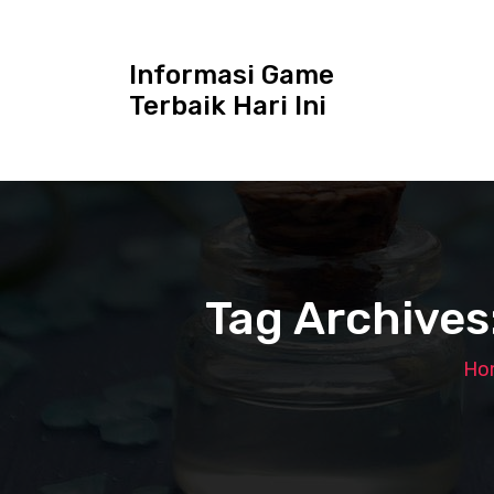
S
k
i
Informasi Game
p
Terbaik Hari Ini
t
o
c
o
n
t
e
n
Tag Archives
t
Ho