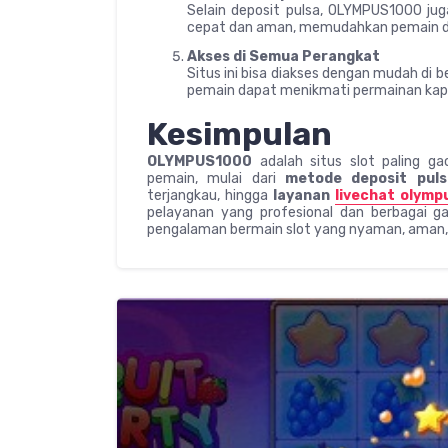
Selain deposit pulsa, OLYMPUS1000 ju
cepat dan aman, memudahkan pemain da
Akses di Semua Perangkat
Situs ini bisa diakses dengan mudah di 
pemain dapat menikmati permainan kapa
Kesimpulan
OLYMPUS1000
adalah situs slot paling g
pemain, mulai dari
metode deposit pul
terjangkau, hingga
layanan
livechat olym
pelayanan yang profesional dan berbagai g
pengalaman bermain slot yang nyaman, aman