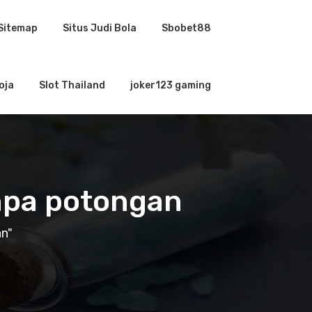
Sitemap
Situs Judi Bola
Sbobet88
oja
Slot Thailand
joker123 gaming
anpa potongan
an"