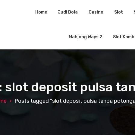
Home
Judi Bola
Casino
Slot
Mahjong Ways 2
Slot Kamb
: slot deposit pulsa t
me
Posts tagged "slot deposit pulsa tanpa potong