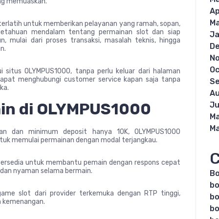
ang memuaskan.
Ap
Ma
erlatih untuk memberikan pelayanan yang ramah, sopan,
ngetahuan mendalam tentang permainan slot dan siap
Ja
 mulai dari proses transaksi, masalah teknis, hingga
D
n.
N
Oc
ui situs OLYMPUS1000, tanpa perlu keluar dari halaman
dapat menghubungi customer service kapan saja tanpa
S
ka.
Au
in di OLYMPUS1000
Ju
Ma
Ma
gan dan minimum deposit hanya 10K, OLYMPUS1000
uk memulai permainan dengan modal terjangkau.
C
 tersedia untuk membantu pemain dengan respons cepat
 dan nyaman selama bermain.
B
bo
me slot dari provider terkemuka dengan RTP tinggi,
bo
h kemenangan.
bo