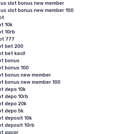
tus slot bonus new member
tus slot bonus new member 100
ot
ot 10k
ot 10rb
ot 777
ot bet 200
ot bet kecil
ot bonus
ot bonus 100
ot bonus new member
ot bonus new member 100
ot depo 10k
ot depo 10rb
ot depo 20k
ot depo 5k
ot deposit 10k
ot deposit 10rb
ot gacor