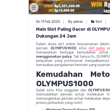
On 11 Feb 2025
By admin
Slot
Main Slot Paling Gacor di OLYMP
Dukungan 24 Jam
Dalam dunia slot online, kenyamanan dalam 
pemain.
OLYMPUS1000
, situs
slot pulsa
ya
menawarkan berbagai kemudahan untuk
menggunakan pulsa
. Tak hanya itu, OLYM
pelayanan yang profesional, menjadikannya 
merasakan pengalaman bermain yang nyaman
Kemudahan Meto
OLYMPUS1000
Salah satu fitur unggulan dari
OLYMPUS10
memudahkan pemain untuk melakukan tra
memungkinkan pemain untuk melakukan depo
proses perbankan yang rumit.
Minimum Deposit Hanya 10K