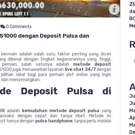
ZE
da
BO
Me
0 Comments
US1000 dengan Deposit Pulsa dan
R
bermain adalah salah satu faktor penting yang dicari
ng dikenal dengan tingkat kegacorannya yang tinggi,
 pemain, salah satunya adalah
metode deposit
PUS1000 juga menawarkan layanan
live chat 24/7
dengan
pilihan ideal bagi para pemain slot online yang ingin
 dan menyenangkan.
A
de Deposit Pulsa di
Ju
Ju
Ma
00
adalah
kemudahan metode deposit pulsa
yang
nsaksi dengan cepat dan tanpa ribet. Metode ini
Ap
sit hanya dengan
pulsa handphone
tanpa perlu melalui
Ma
D