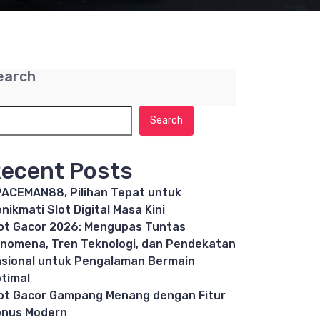
earch
Search
ecent Posts
ACEMAN88, Pilihan Tepat untuk
nikmati Slot Digital Masa Kini
ot Gacor 2026: Mengupas Tuntas
nomena, Tren Teknologi, dan Pendekatan
sional untuk Pengalaman Bermain
timal
ot Gacor Gampang Menang dengan Fitur
nus Modern