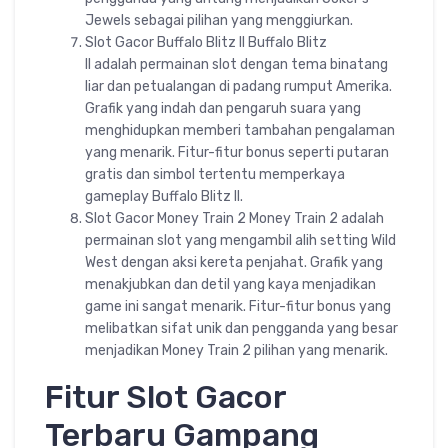
Jewels sebagai pilihan yang menggiurkan.
Slot Gacor Buffalo Blitz II Buffalo Blitz
II adalah permainan slot dengan tema binatang
liar dan petualangan di padang rumput Amerika.
Grafik yang indah dan pengaruh suara yang
menghidupkan memberi tambahan pengalaman
yang menarik. Fitur-fitur bonus seperti putaran
gratis dan simbol tertentu memperkaya
gameplay Buffalo Blitz II.
Slot Gacor Money Train 2 Money Train 2 adalah
permainan slot yang mengambil alih setting Wild
West dengan aksi kereta penjahat. Grafik yang
menakjubkan dan detil yang kaya menjadikan
game ini sangat menarik. Fitur-fitur bonus yang
melibatkan sifat unik dan pengganda yang besar
menjadikan Money Train 2 pilihan yang menarik.
Fitur Slot Gacor
Terbaru Gampang