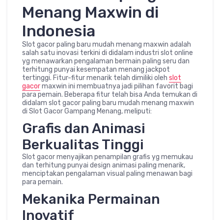
Menang Maxwin di
Indonesia
Slot gacor paling baru mudah menang maxwin adalah
salah satu inovasi terkini di didalam industri slot online
yg menawarkan pengalaman bermain paling seru dan
terhitung punyai kesempatan menang jackpot
tertinggi. Fitur-fitur menarik telah dimiliki oleh
slot
gacor
maxwin ini membuatnya jadi pilihan favorit bagi
para pemain. Beberapa fitur telah bisa Anda temukan di
didalam slot gacor paling baru mudah menang maxwin
di Slot Gacor Gampang Menang, meliputi:
Grafis dan Animasi
Berkualitas Tinggi
Slot gacor menyajikan penampilan grafis yg memukau
dan terhitung punyai design animasi paling menarik,
menciptakan pengalaman visual paling menawan bagi
para pemain.
Mekanika Permainan
Inovatif