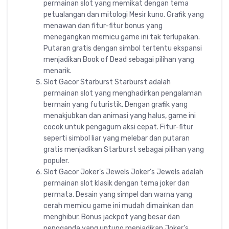
permainan slot yang memikat dengan tema
petualangan dan mitologi Mesir kuno. Grafik yang
menawan dan fitur-fitur bonus yang
menegangkan memicu game ini tak terlupakan.
Putaran gratis dengan simbol tertentu ekspansi
menjadikan Book of Dead sebagai pilihan yang
menarik.
Slot Gacor Starburst Starburst adalah
permainan slot yang menghadirkan pengalaman
bermain yang futuristik. Dengan grafik yang
menakjubkan dan animasi yang halus, game ini
cocok untuk pengagum aksi cepat. Fitur-fitur
seperti simbol liar yang melebar dan putaran
gratis menjadikan Starburst sebagai pilihan yang
populer.
Slot Gacor Joker’s Jewels Joker’s Jewels adalah
permainan slot klasik dengan tema joker dan
permata. Desain yang simpel dan warna yang
cerah memicu game ini mudah dimainkan dan
menghibur. Bonus jackpot yang besar dan
pengganda yang untung menjadikan Joker’s