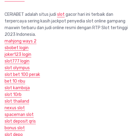
CERIABET adalah situs judi
slot
gacor hari ini terbaik dan
terpercaya sering kasih jackpot penyedia slot online gampang
maxwin terbaru dan judi online resmi dengan RTP Slot tertinggi
2023 Indonesia.
mahjong ways 2
sbobet login
joker123 login
slot777 login
slot olympus
slot bet 100 perak
bet 10 ribu
slot kamboja
slot 10rb
slot thailand
nexus slot
spaceman slot
slot deposit qris
bonus slot
slot depo