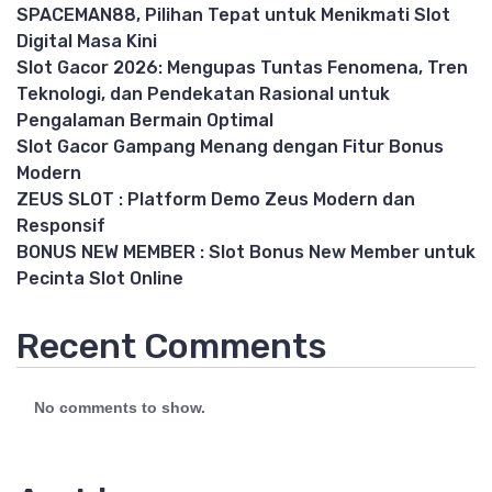
SPACEMAN88, Pilihan Tepat untuk Menikmati Slot
Digital Masa Kini
Slot Gacor 2026: Mengupas Tuntas Fenomena, Tren
Teknologi, dan Pendekatan Rasional untuk
Pengalaman Bermain Optimal
Slot Gacor Gampang Menang dengan Fitur Bonus
Modern
ZEUS SLOT : Platform Demo Zeus Modern dan
Responsif
BONUS NEW MEMBER : Slot Bonus New Member untuk
Pecinta Slot Online
Recent Comments
No comments to show.