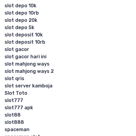
slot depo 10k
slot depo 10rb
slot depo 20k
slot depo 5k
slot deposit 10k
slot deposit 10rb
slot gacor
slot gacor hari ini
slot mahjong ways
slot mahjong ways 2
slot qris
slot server kamboja
Slot Toto
slot777
slot777 apk
slot88
slot888
spaceman