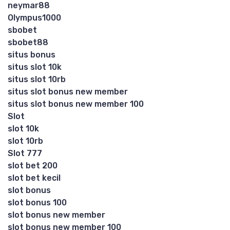
neymar88
Olympus1000
sbobet
sbobet88
situs bonus
situs slot 10k
situs slot 10rb
situs slot bonus new member
situs slot bonus new member 100
Slot
slot 10k
slot 10rb
Slot 777
slot bet 200
slot bet kecil
slot bonus
slot bonus 100
slot bonus new member
slot bonus new member 100