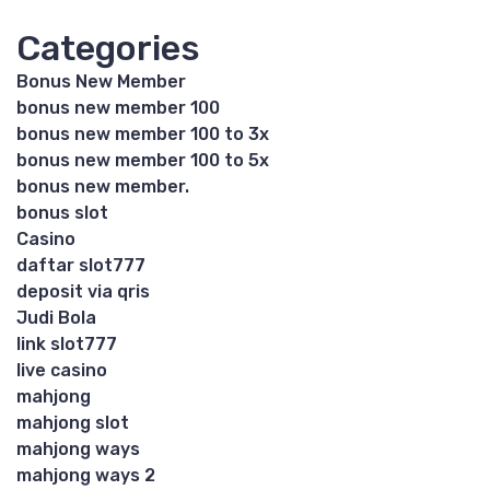
Categories
Bonus New Member
bonus new member 100
bonus new member 100 to 3x
bonus new member 100 to 5x
bonus new member.
bonus slot
Casino
daftar slot777
deposit via qris
Judi Bola
link slot777
live casino
mahjong
mahjong slot
mahjong ways
mahjong ways 2