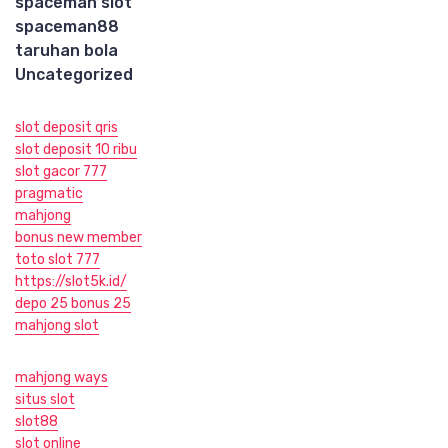
spaceman slot
spaceman88
taruhan bola
Uncategorized
slot deposit qris
slot deposit 10 ribu
slot gacor 777
pragmatic
mahjong
bonus new member
toto slot 777
https://slot5k.id/
depo 25 bonus 25
mahjong slot
mahjong ways
situs slot
slot88
slot online