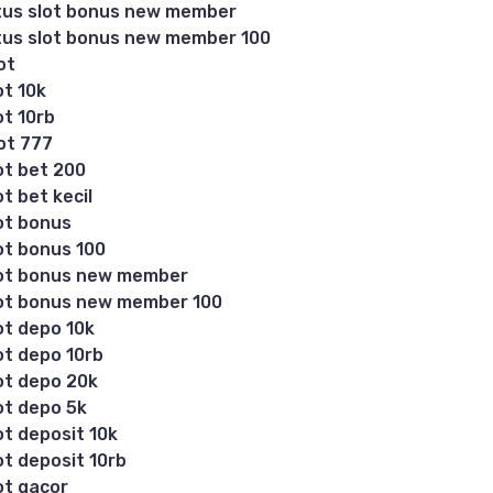
tus slot bonus new member
tus slot bonus new member 100
ot
ot 10k
ot 10rb
ot 777
ot bet 200
ot bet kecil
ot bonus
ot bonus 100
ot bonus new member
ot bonus new member 100
ot depo 10k
ot depo 10rb
ot depo 20k
ot depo 5k
ot deposit 10k
ot deposit 10rb
ot gacor