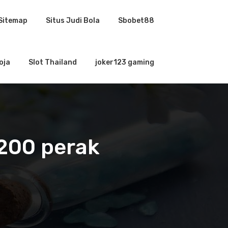
Sitemap
Situs Judi Bola
Sbobet88
oja
Slot Thailand
joker123 gaming
 200 perak