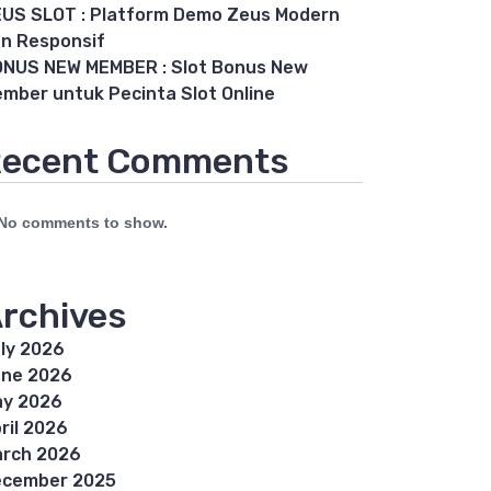
US SLOT : Platform Demo Zeus Modern
n Responsif
NUS NEW MEMBER : Slot Bonus New
mber untuk Pecinta Slot Online
ecent Comments
No comments to show.
rchives
ly 2026
ne 2026
y 2026
ril 2026
rch 2026
ecember 2025