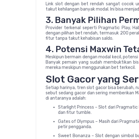
Link slot dengan bet rendah sangat cocok 
takut kehilangan banyak modal. Ini bisa menjad
3. Banyak Pilihan Per
Provider terkenal seperti Pragmatic Play, H
dengan pilihan bet rendah, termasuk 200 per
fitur tanpa takut kehabisan saldo.
4. Potensi Maxwin Tet
Meskipun bermain dengan modal kecil, potens
Banyak pemain yang sudah membuktikan bis
mereka meskipun menggunakan bet terkecil.
Slot Gacor yang Ser
Setiap harinya, tren slot gacor bisa berubah
sebut sedang gacor dan sering memberikan M
di antaranya adalah:
Starlight Princess – Slot dari Pragmat
dan fitur tumble.
Gates of Olympus – Masih dari Pragmatic,
petir pengganda.
Sweet Bonanza – Slot dengan simbol bu