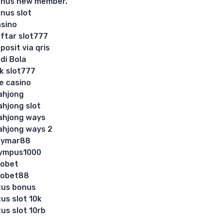
nus new member.
nus slot
sino
ftar slot777
posit via qris
di Bola
nk slot777
ve casino
ahjong
hjong slot
hjong ways
hjong ways 2
eymar88
ympus1000
obet
bobet88
tus bonus
tus slot 10k
tus slot 10rb