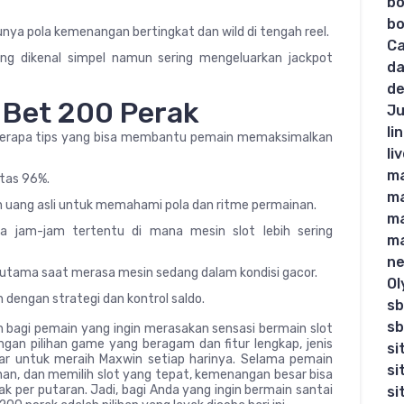
bo
bo
punya pola kemenangan bertingkat dan wild di tengah reel.
Ca
ang dikenal simpel namun sering mengeluarkan jackpot
da
de
 Bet 200 Perak
Ju
li
eberapa tips yang bisa membantu pemain memaksimalkan
li
m
atas 96%.
ma
 uang asli untuk memahami pola dan ritme permainan.
ma
a jam-jam tertentu di mana mesin slot lebih sering
ma
n
erutama saat merasa mesin sedang dalam kondisi gacor.
Ol
dengan strategi dan kontrol saldo.
sb
s
n bagi pemain yang ingin merasakan sensasi bermain slot
an pilihan game yang beragam dan fitur lengkap, jenis
si
ar untuk meraih Maxwin setiap harinya. Selama pemain
si
an, dan memilih slot yang tepat, kemenangan besar bisa
k per putaran. Jadi, bagi Anda yang ingin bermain santai
si