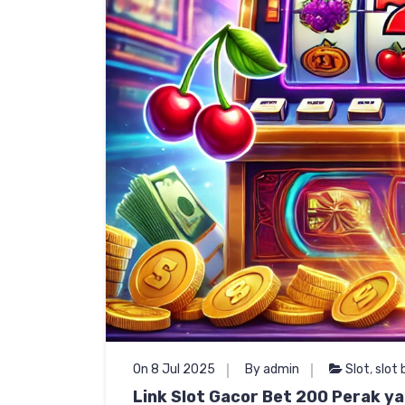
On 8 Jul 2025
By admin
Slot
,
slot
Link Slot Gacor Bet 200 Perak ya