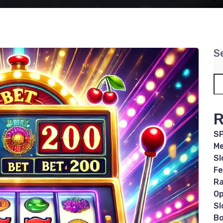
S
R
SP
Me
Sl
Fe
Ra
Op
Sl
Bo