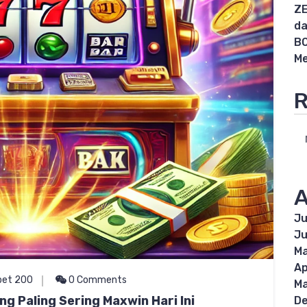
ZE
da
BO
Me
R
A
Ju
Ju
Ma
Ap
 bet 200
0 Comments
Ma
ng Paling Sering Maxwin Hari Ini
D