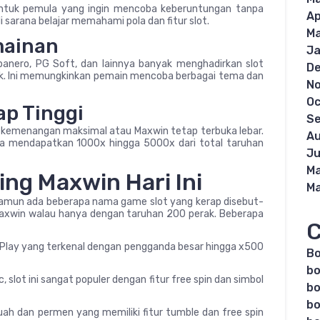
untuk pemula yang ingin mencoba keberuntungan tanpa
Ap
i sarana belajar memahami pola dan fitur slot.
Ma
mainan
Ja
abanero, PG Soft, dan lainnya banyak menghadirkan slot
D
ak. Ini memungkinkan pemain mencoba berbagai tema dan
N
Oc
ap Tinggi
S
i kemenangan maksimal atau Maxwin tetap terbuka lebar.
Au
a mendapatkan 1000x hingga 5000x dari total taruhan
Ju
Ma
ing Maxwin Hari Ini
Ma
, namun ada beberapa nama game slot yang kerap disebut-
axwin walau hanya dengan taruhan 200 perak. Beberapa
C
ic Play yang terkenal dengan pengganda besar hingga x500
B
bo
 slot ini sangat populer dengan fitur free spin dan simbol
bo
bo
ah dan permen yang memiliki fitur tumble dan free spin