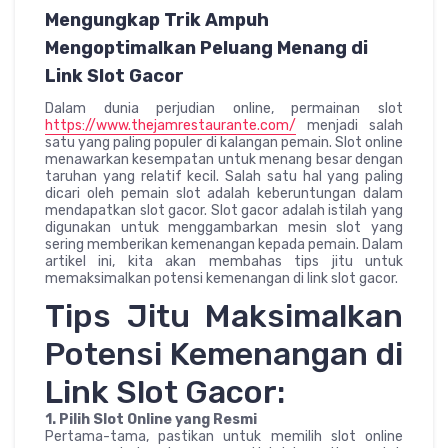
Mengungkap Trik Ampuh
Mengoptimalkan Peluang Menang di
Link Slot Gacor
Dalam dunia perjudian online, permainan slot
https://www.thejamrestaurante.com/
menjadi salah
satu yang paling populer di kalangan pemain. Slot online
menawarkan kesempatan untuk menang besar dengan
taruhan yang relatif kecil. Salah satu hal yang paling
dicari oleh pemain slot adalah keberuntungan dalam
mendapatkan slot gacor. Slot gacor adalah istilah yang
digunakan untuk menggambarkan mesin slot yang
sering memberikan kemenangan kepada pemain. Dalam
artikel ini, kita akan membahas tips jitu untuk
memaksimalkan potensi kemenangan di link slot gacor.
Tips Jitu Maksimalkan
Potensi Kemenangan di
Link Slot Gacor:
1. Pilih Slot Online yang Resmi
Pertama-tama, pastikan untuk memilih slot online