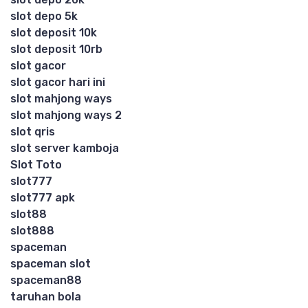
slot depo 5k
slot deposit 10k
slot deposit 10rb
slot gacor
slot gacor hari ini
slot mahjong ways
slot mahjong ways 2
slot qris
slot server kamboja
Slot Toto
slot777
slot777 apk
slot88
slot888
spaceman
spaceman slot
spaceman88
taruhan bola