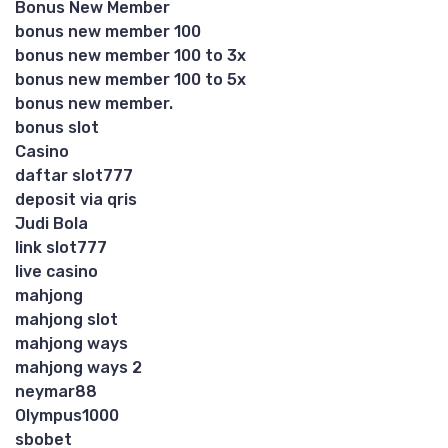
Bonus New Member
bonus new member 100
bonus new member 100 to 3x
bonus new member 100 to 5x
bonus new member.
bonus slot
Casino
daftar slot777
deposit via qris
Judi Bola
link slot777
live casino
mahjong
mahjong slot
mahjong ways
mahjong ways 2
neymar88
Olympus1000
sbobet