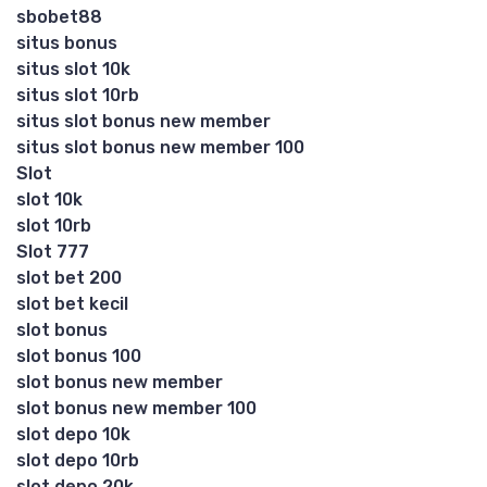
sbobet88
situs bonus
situs slot 10k
situs slot 10rb
situs slot bonus new member
situs slot bonus new member 100
Slot
slot 10k
slot 10rb
Slot 777
slot bet 200
slot bet kecil
slot bonus
slot bonus 100
slot bonus new member
slot bonus new member 100
slot depo 10k
slot depo 10rb
slot depo 20k