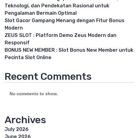
Teknologi, dan Pendekatan Rasional untuk
Pengalaman Bermain Optimal
Slot Gacor Gampang Menang dengan Fitur Bonus
Modern
ZEUS SLOT : Platform Demo Zeus Modern dan
Responsif
BONUS NEW MEMBER : Slot Bonus New Member untuk
Pecinta Slot Online
Recent Comments
No comments to show.
Archives
July 2026
June 2026