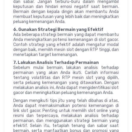
dan sabar. Jangan terburu-buru dalam mengambil
keputusan dan hindari emosi negatif saat bermain.
Bermain dengan kepala dingin akan membantu Anda
membuat keputusan yang lebih baik dan meningkatkan
peluang kemenangan Anda.
6. Gunakan Strategi Bermain yang Efektif
Ada beberapa strategi bermain yang dapat membantu
Anda meningkatkan potensi kemenangan di slot gacor.
Contoh strategi yang efektif adalah mengatur modal
dengan baik, memilih mesin slot dengan RTP tinggi, dan
menetapkan target kemenangan.
7. Lakukan Analisis Terhadap Permainan
Sebelum mulai bermain, lakukan analisis terhadap
permainan yang akan Anda ikuti. Carilah informasi
tentang volatilitas dan RTP mesin slot yang dipilih,
serta peluang kemenangan yang ditawarkan. Dengan
melakukan analisis ini, Anda dapat mengidentifikasi slot
gacor dan meningkatkan peluang kemenangan Anda.
Dengan mengikuti tips jitu yang telah dibahas di atas,
Anda dapat memaksimalkan potensi kemenangan di
link slot gacor. Penting untuk memilih slot online yang
resmi dan terpercaya, melakukan analisis terhadap
permainan, dan menggunakan strategi bermain yang
efektif. Selain itu, tetaplah tenang dan sabar saat
bermain, serta manfaatkan bonus dan promosi yang