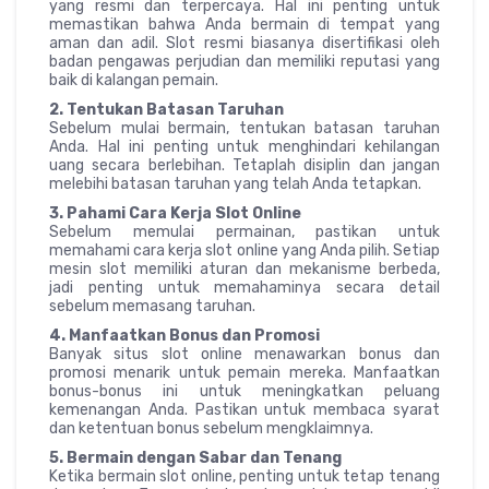
yang resmi dan terpercaya. Hal ini penting untuk
memastikan bahwa Anda bermain di tempat yang
aman dan adil. Slot resmi biasanya disertifikasi oleh
badan pengawas perjudian dan memiliki reputasi yang
baik di kalangan pemain.
2. Tentukan Batasan Taruhan
Sebelum mulai bermain, tentukan batasan taruhan
Anda. Hal ini penting untuk menghindari kehilangan
uang secara berlebihan. Tetaplah disiplin dan jangan
melebihi batasan taruhan yang telah Anda tetapkan.
3. Pahami Cara Kerja Slot Online
Sebelum memulai permainan, pastikan untuk
memahami cara kerja slot online yang Anda pilih. Setiap
mesin slot memiliki aturan dan mekanisme berbeda,
jadi penting untuk memahaminya secara detail
sebelum memasang taruhan.
4. Manfaatkan Bonus dan Promosi
Banyak situs slot online menawarkan bonus dan
promosi menarik untuk pemain mereka. Manfaatkan
bonus-bonus ini untuk meningkatkan peluang
kemenangan Anda. Pastikan untuk membaca syarat
dan ketentuan bonus sebelum mengklaimnya.
5. Bermain dengan Sabar dan Tenang
Ketika bermain slot online, penting untuk tetap tenang