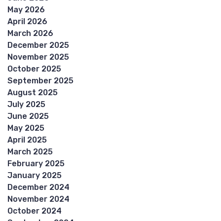
May 2026
April 2026
March 2026
December 2025
November 2025
October 2025
September 2025
August 2025
July 2025
June 2025
May 2025
April 2025
March 2025
February 2025
January 2025
December 2024
November 2024
October 2024