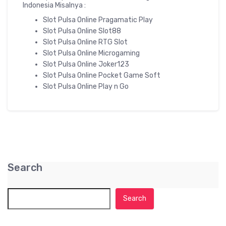
Indonesia Misalnya :
Slot Pulsa Online Pragamatic Play
Slot Pulsa Online Slot88
Slot Pulsa Online RTG Slot
Slot Pulsa Online Microgaming
Slot Pulsa Online Joker123
Slot Pulsa Online Pocket Game Soft
Slot Pulsa Online Play n Go
Search
Search