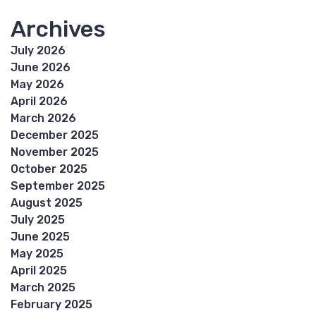
Archives
July 2026
June 2026
May 2026
April 2026
March 2026
December 2025
November 2025
October 2025
September 2025
August 2025
July 2025
June 2025
May 2025
April 2025
March 2025
February 2025