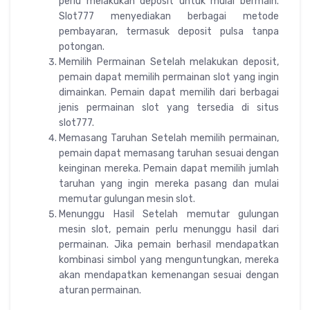
perlu melakukan deposit untuk mulai bermain.
Slot777 menyediakan berbagai metode
pembayaran, termasuk deposit pulsa tanpa
potongan.
Memilih Permainan Setelah melakukan deposit,
pemain dapat memilih permainan slot yang ingin
dimainkan. Pemain dapat memilih dari berbagai
jenis permainan slot yang tersedia di situs
slot777.
Memasang Taruhan Setelah memilih permainan,
pemain dapat memasang taruhan sesuai dengan
keinginan mereka. Pemain dapat memilih jumlah
taruhan yang ingin mereka pasang dan mulai
memutar gulungan mesin slot.
Menunggu Hasil Setelah memutar gulungan
mesin slot, pemain perlu menunggu hasil dari
permainan. Jika pemain berhasil mendapatkan
kombinasi simbol yang menguntungkan, mereka
akan mendapatkan kemenangan sesuai dengan
aturan permainan.