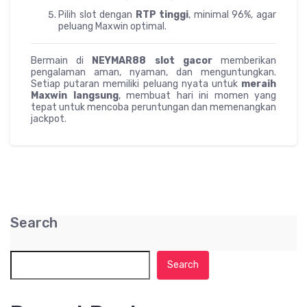
Pilih slot dengan
RTP tinggi
, minimal 96%, agar
peluang Maxwin optimal.
Bermain di
NEYMAR88 slot gacor
memberikan
pengalaman aman, nyaman, dan menguntungkan.
Setiap putaran memiliki peluang nyata untuk
meraih
Maxwin langsung
, membuat hari ini momen yang
tepat untuk mencoba peruntungan dan memenangkan
jackpot.
Search
Search