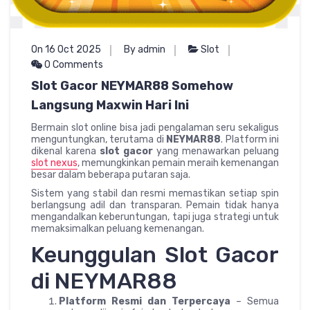
On 16 Oct 2025
By admin
Slot
0 Comments
Slot Gacor NEYMAR88 Somehow
Langsung Maxwin Hari Ini
Bermain slot online bisa jadi pengalaman seru sekaligus
menguntungkan, terutama di
NEYMAR88
. Platform ini
dikenal karena
slot gacor
yang menawarkan peluang
slot nexus
, memungkinkan pemain meraih kemenangan
besar dalam beberapa putaran saja.
Sistem yang stabil dan resmi memastikan setiap spin
berlangsung adil dan transparan. Pemain tidak hanya
mengandalkan keberuntungan, tapi juga strategi untuk
memaksimalkan peluang kemenangan.
Keunggulan Slot Gacor
di NEYMAR88
Platform Resmi dan Terpercaya
– Semua