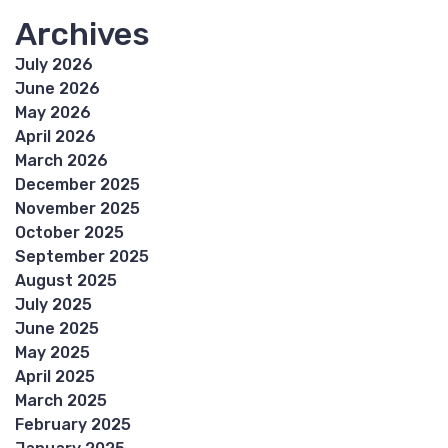
Archives
July 2026
June 2026
May 2026
April 2026
March 2026
December 2025
November 2025
October 2025
September 2025
August 2025
July 2025
June 2025
May 2025
April 2025
March 2025
February 2025