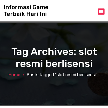
S
Informasi Game
k
Terbaik Hari Ini
i
p
t
o
c
o
n
Tag Archives: slot
t
e
resmi berlisensi
n
t
Home
Posts tagged "slot resmi berlisensi"