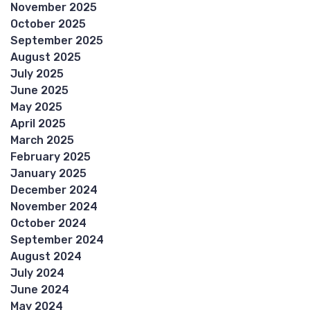
November 2025
October 2025
September 2025
August 2025
July 2025
June 2025
May 2025
April 2025
March 2025
February 2025
January 2025
December 2024
November 2024
October 2024
September 2024
August 2024
July 2024
June 2024
May 2024