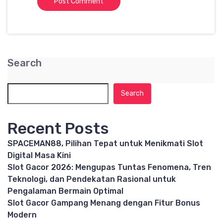
Search
Search
Recent Posts
SPACEMAN88, Pilihan Tepat untuk Menikmati Slot
Digital Masa Kini
Slot Gacor 2026: Mengupas Tuntas Fenomena, Tren
Teknologi, dan Pendekatan Rasional untuk
Pengalaman Bermain Optimal
Slot Gacor Gampang Menang dengan Fitur Bonus
Modern