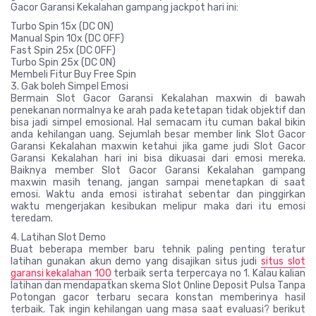
Gacor Garansi Kekalahan gampang jackpot hari ini:
Turbo Spin 15x (DC ON)
Manual Spin 10x (DC OFF)
Fast Spin 25x (DC OFF)
Turbo Spin 25x (DC ON)
Membeli Fitur Buy Free Spin
3. Gak boleh Simpel Emosi
Bermain Slot Gacor Garansi Kekalahan maxwin di bawah
penekanan normalnya ke arah pada ketetapan tidak objektif dan
bisa jadi simpel emosional. Hal semacam itu cuman bakal bikin
anda kehilangan uang. Sejumlah besar member link Slot Gacor
Garansi Kekalahan maxwin ketahui jika game judi Slot Gacor
Garansi Kekalahan hari ini bisa dikuasai dari emosi mereka.
Baiknya member Slot Gacor Garansi Kekalahan gampang
maxwin masih tenang, jangan sampai menetapkan di saat
emosi. Waktu anda emosi istirahat sebentar dan pinggirkan
waktu mengerjakan kesibukan melipur maka dari itu emosi
teredam.
4. Latihan Slot Demo
Buat beberapa member baru tehnik paling penting teratur
latihan gunakan akun demo yang disajikan situs judi
situs slot
garansi kekalahan 100
terbaik serta terpercaya no 1. Kalau kalian
latihan dan mendapatkan skema Slot Online Deposit Pulsa Tanpa
Potongan gacor terbaru secara konstan memberinya hasil
terbaik. Tak ingin kehilangan uang masa saat evaluasi? berikut