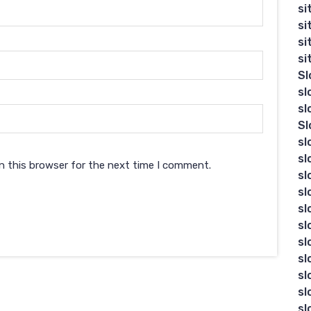
si
si
si
si
Sl
sl
sl
Sl
sl
sl
n this browser for the next time I comment.
sl
sl
sl
sl
sl
sl
sl
sl
sl