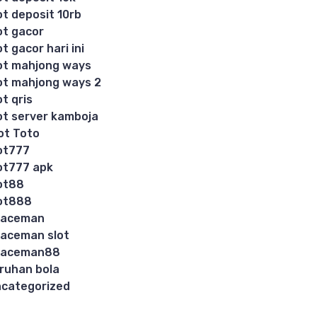
ot deposit 10rb
ot gacor
ot gacor hari ini
ot mahjong ways
ot mahjong ways 2
ot qris
ot server kamboja
ot Toto
ot777
ot777 apk
ot88
ot888
paceman
aceman slot
paceman88
ruhan bola
categorized