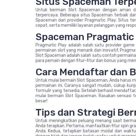
Situs Spaceman Terp
Untuk bermain Slot Spaceman dengan aman dan
terpercaya. Beberapa situs Spaceman terbaik da
Spaceman dari provider Pragmatic Play. Situs t
cepat, serta memiliki layanan pelanggan yang resp
Spaceman Pragmatic
Pragmatic Play adalah salah satu provider game 
permainan slot yang menarik dan inovatif, Pragmat
Slot Spaceman adalah salah satu contoh permainan 
para pemain dengan fitur-fitur dan bonus yang men
Cara Mendaftar dan 
Untuk mulai bermain Slot Spaceman, Anda harus men
permainan ini. Caranya sangat mudah, cukup kunj
formulir yang tersedia. Setelah berhasil mendafta
mulai bermain Slot Spaceman. Rasakan sensasi
besar!
Tips dan Strategi Be
Untuk meningkatkan peluang menang saat bermain
Anda terapkan. Pertama, manfaatkan fitur spin gr
Anda. Kedua, tetapkan batasan modal dan waktu b