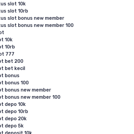
tus slot 10k
tus slot 10rb
tus slot bonus new member
tus slot bonus new member 100
ot
ot 10k
ot 10rb
ot 777
ot bet 200
ot bet kecil
ot bonus
ot bonus 100
ot bonus new member
ot bonus new member 100
ot depo 10k
ot depo 10rb
ot depo 20k
ot depo 5k
ot deposit 10k