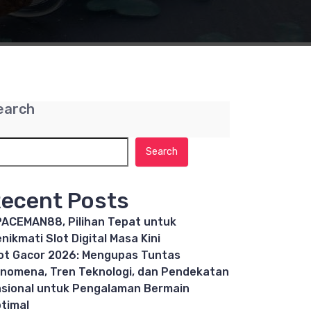
earch
Search
ecent Posts
ACEMAN88, Pilihan Tepat untuk
nikmati Slot Digital Masa Kini
ot Gacor 2026: Mengupas Tuntas
nomena, Tren Teknologi, dan Pendekatan
sional untuk Pengalaman Bermain
timal