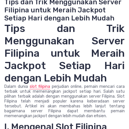
Tips dan Trik Menggunakan Server
Filipina untuk Meraih Jackpot
Setiap Hari dengan Lebih Mudah
Tips dan Trik
Menggunakan Server
Filipina untuk Meraih
Jackpot Setiap Hari
dengan Lebih Mudah
Dalam dunia
slot filipina
perjudian online, pemain mencari cara
terbaik untuk memenangkan jackpot setiap hari. Salah satu
pilihan terbaik adalah dengan menggunakan server Filipina. Slot
Filipina telah menjadi populer karena keberadaan server
tersebut. Artikel ini akan membahas lebih lanjut tentang
bagaimana server Filipina dapat membantu pemain
memenangkan jackpot dengan lebih mudah dan efisien.
I. Mengenal Slot Filipina