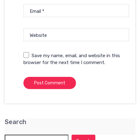
Email
*
Website
Save my name, email, and website in this
browser for the next time I comment.
Search