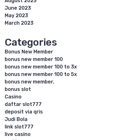
August 2023
June 2023
May 2023
March 2023
Categories
Bonus New Member
bonus new member 100
bonus new member 100 to 3x
bonus new member 100 to 5x
bonus new member.
bonus slot
Casino
daftar slot777
deposit via qris
Judi Bola
link slot777
live casino