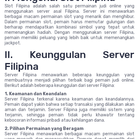
Slot Filipina adalah salah satu permainan judi online yang
menggunakan server asal Filipina. Server ini menawarkan
berbagai macam permainan slot yang menarik dan menghibur.
Dalam permainan slot, pemain harus memutar gulungan dan
berharap mendapatkan kombinasi simbol yang tepat untuk
memenangkan hadiah. Dengan menggunakan server Filipina,
pemain memiliki peluang yang lebih baik untuk memenangkan
jackpot.
II. Keunggulan Server
Filipina
Server Filipina menawarkan beberapa keunggulan yang
membuatnya menjadi pilihan terbaik bagi pemain judi online.
Berikut adalah beberapa keunggulan dari server Filipina:
1. Keamanan dan Keandalan
Server Filipina terkenal karena keamanan dan keandalannya.
Pemain dapat yakin bahwa setiap transaksi yang dilakukan akan
aman dan terjamin. Server Filipina juga memiliki sistem yang
terjamin, sehingga pemain tidak perlu khawatir tentang
kebocoran informasi pribadi atau kehilangan dana.
2. Pilihan Permainan yang Beragam
Server Filipina menawarkan berbagai macam permainan slot