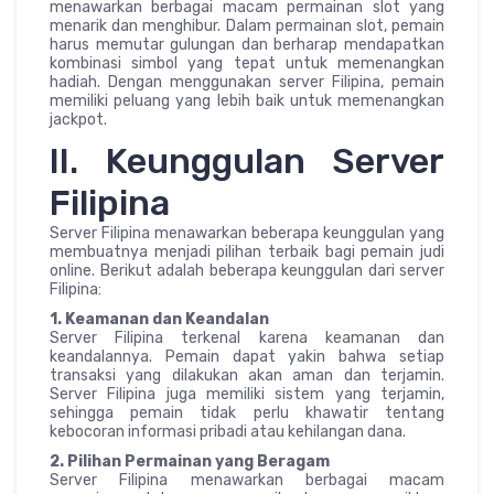
menawarkan berbagai macam permainan slot yang
menarik dan menghibur. Dalam permainan slot, pemain
harus memutar gulungan dan berharap mendapatkan
kombinasi simbol yang tepat untuk memenangkan
hadiah. Dengan menggunakan server Filipina, pemain
memiliki peluang yang lebih baik untuk memenangkan
jackpot.
II. Keunggulan Server
Filipina
Server Filipina menawarkan beberapa keunggulan yang
membuatnya menjadi pilihan terbaik bagi pemain judi
online. Berikut adalah beberapa keunggulan dari server
Filipina:
1. Keamanan dan Keandalan
Server Filipina terkenal karena keamanan dan
keandalannya. Pemain dapat yakin bahwa setiap
transaksi yang dilakukan akan aman dan terjamin.
Server Filipina juga memiliki sistem yang terjamin,
sehingga pemain tidak perlu khawatir tentang
kebocoran informasi pribadi atau kehilangan dana.
2. Pilihan Permainan yang Beragam
Server Filipina menawarkan berbagai macam