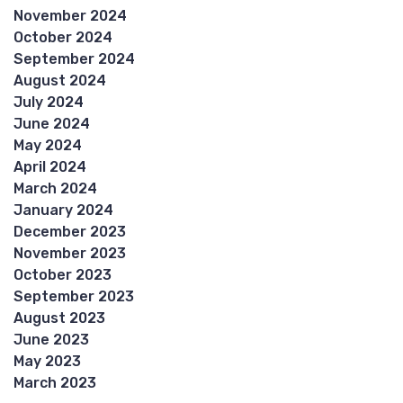
November 2024
October 2024
September 2024
August 2024
July 2024
June 2024
May 2024
April 2024
March 2024
January 2024
December 2023
November 2023
October 2023
September 2023
August 2023
June 2023
May 2023
March 2023