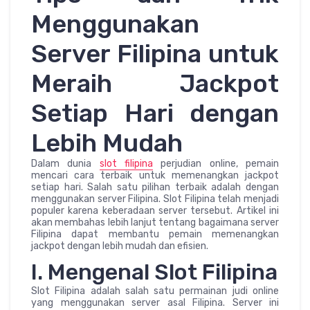
Menggunakan
Server Filipina untuk
Meraih Jackpot
Setiap Hari dengan
Lebih Mudah
Dalam dunia
slot filipina
perjudian online, pemain
mencari cara terbaik untuk memenangkan jackpot
setiap hari. Salah satu pilihan terbaik adalah dengan
menggunakan server Filipina. Slot Filipina telah menjadi
populer karena keberadaan server tersebut. Artikel ini
akan membahas lebih lanjut tentang bagaimana server
Filipina dapat membantu pemain memenangkan
jackpot dengan lebih mudah dan efisien.
I. Mengenal Slot Filipina
Slot Filipina adalah salah satu permainan judi online
yang menggunakan server asal Filipina. Server ini