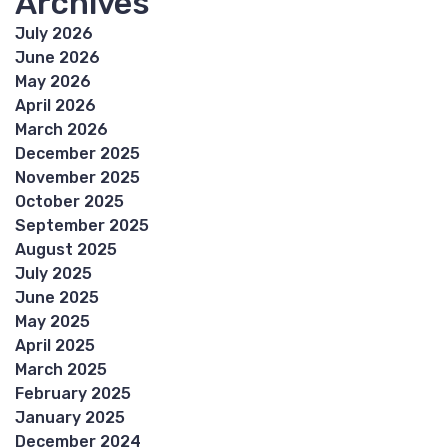
Archives
July 2026
June 2026
May 2026
April 2026
March 2026
December 2025
November 2025
October 2025
September 2025
August 2025
July 2025
June 2025
May 2025
April 2025
March 2025
February 2025
January 2025
December 2024