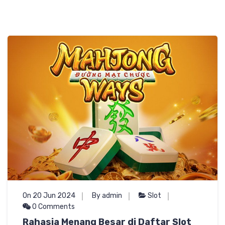
On 20 Jun 2024
By admin
Slot
0 Comments
Rahasia Menang Besar di Daftar Slot