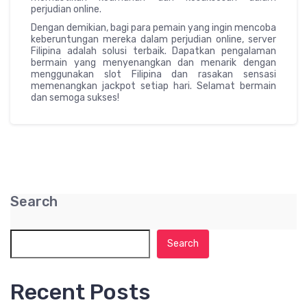
perjudian online.
Dengan demikian, bagi para pemain yang ingin mencoba
keberuntungan mereka dalam perjudian online, server
Filipina adalah solusi terbaik. Dapatkan pengalaman
bermain yang menyenangkan dan menarik dengan
menggunakan slot Filipina dan rasakan sensasi
memenangkan jackpot setiap hari. Selamat bermain
dan semoga sukses!
Search
Search
Recent Posts