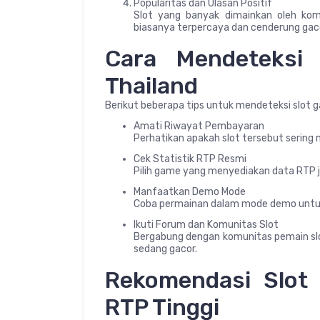
Popularitas dan Ulasan Positif
Slot yang banyak dimainkan oleh komu
biasanya terpercaya dan cenderung gac
Cara Mendeteksi 
Thailand
Berikut beberapa tips untuk mendeteksi slot 
Amati Riwayat Pembayaran
Perhatikan apakah slot tersebut serin
Cek Statistik RTP Resmi
Pilih game yang menyediakan data RTP j
Manfaatkan Demo Mode
Coba permainan dalam mode demo untuk
Ikuti Forum dan Komunitas Slot
Bergabung dengan komunitas pemain slo
sedang gacor.
Rekomendasi Slot 
RTP Tinggi