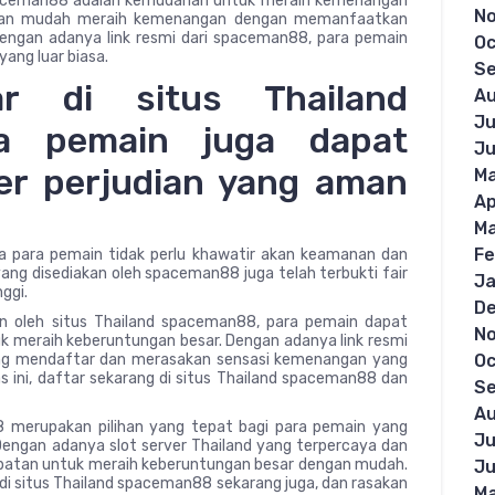
 spaceman88 adalah kemudahan untuk meraih kemenangan
N
ngan mudah meraih kemenangan dengan memanfaatkan
 Dengan adanya link resmi dari spaceman88, para pemain
Oc
ang luar biasa.
S
r di situs Thailand
Au
Ju
a pemain juga dapat
Ju
r perjudian yang aman
Ma
Ap
Ma
Fe
gga para pemain tidak perlu khawatir akan keamanan dan
yang disediakan oleh spaceman88 juga telah terbukti fair
Ja
ggi.
D
n oleh situs Thailand spaceman88, para pemain dapat
N
meraih keberuntungan besar. Dengan adanya link resmi
ung mendaftar dan merasakan sensasi kemenangan yang
Oc
 ini, daftar sekarang di situs Thailand spaceman88 dan
S
Au
8 merupakan pilihan yang tepat bagi para pemain yang
Ju
Dengan adanya slot server Thailand yang terpercaya dan
patan untuk meraih keberuntungan besar dengan mudah.
Ju
i situs Thailand spaceman88 sekarang juga, dan rasakan
Ma