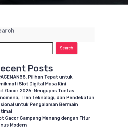
earch
Search
ecent Posts
ACEMAN88, Pilihan Tepat untuk
nikmati Slot Digital Masa Kini
ot Gacor 2026: Mengupas Tuntas
nomena, Tren Teknologi, dan Pendekatan
sional untuk Pengalaman Bermain
timal
ot Gacor Gampang Menang dengan Fitur
nus Modern