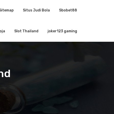
Sitemap
Situs Judi Bola
Sbobet88
oja
Slot Thailand
joker123 gaming
and