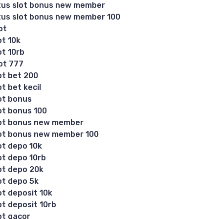
tus slot bonus new member
tus slot bonus new member 100
ot
ot 10k
ot 10rb
ot 777
ot bet 200
ot bet kecil
ot bonus
ot bonus 100
ot bonus new member
ot bonus new member 100
ot depo 10k
ot depo 10rb
ot depo 20k
ot depo 5k
ot deposit 10k
ot deposit 10rb
ot gacor