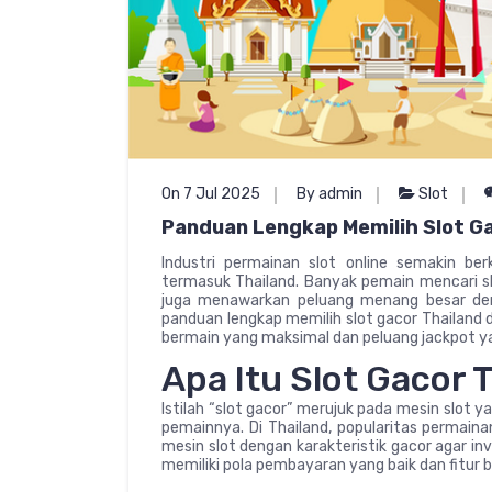
On 7 Jul 2025
By admin
Slot
Panduan Lengkap Memilih Slot G
Industri permainan slot online semakin b
termasuk Thailand. Banyak pemain mencari sl
juga menawarkan peluang menang besar d
panduan lengkap memilih slot gacor Thailand
bermain yang maksimal dan peluang jackpot ya
Apa Itu Slot Gacor 
Istilah “slot gacor” merujuk pada mesin slot
pemainnya. Di Thailand, popularitas permaina
mesin slot dengan karakteristik gacor agar in
memiliki pola pembayaran yang baik dan fitur 