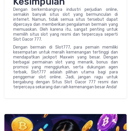
Kesimpulan
Dengan berkembangnya industri perjudian online,
semakin banyak situs slot yang bermunculan di
internet. Namun, tidak semua situs tersebut dapat
dipercaya dan memberikan pengalaman bermain yang
memuaskan. Oleh karena itu, sangat penting untuk
memilih situs slot yang resmi dan terpercaya seperti
Slot Gacor 777.
Dengan bermain di Slot777, para pemain memiliki
kesempatan untuk meraih kemenangan tertinggi dan
mendapatkan jackpot Maxwin yang besar. Dengan
berbagai permainan slot yang menarik, bonus dan
promosi yang menggiurkan, serta dukungan agen
terbaik, Slot777 adalah pilihan utama bagi para
penggemar slot online. Jadi, jangan ragu untuk
bergabung dengan Situs Slot Gacor 777 resmi dan
terpercaya sekarang dan raih kemenangan besar Anda!