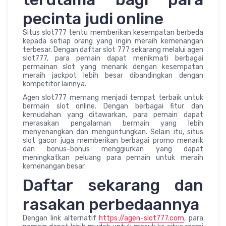
pecinta judi online
Situs slot777 tentu memberikan kesempatan berbeda
kepada setiap orang yang ingin meraih kemenangan
terbesar. Dengan daftar slot 777 sekarang melalui agen
slot777, para pemain dapat menikmati berbagai
permainan slot yang menarik dengan kesempatan
meraih jackpot lebih besar dibandingkan dengan
kompetitor lainnya.
Agen slot777 memang menjadi tempat terbaik untuk
bermain slot online. Dengan berbagai fitur dan
kemudahan yang ditawarkan, para pemain dapat
merasakan pengalaman bermain yang lebih
menyenangkan dan menguntungkan. Selain itu, situs
slot gacor juga memberikan berbagai promo menarik
dan bonus-bonus menggiurkan yang dapat
meningkatkan peluang para pemain untuk meraih
kemenangan besar.
Daftar sekarang dan
rasakan perbedaannya
Dengan link alternatif
https://agen-slot777.com
, para