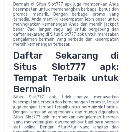
Bermain di Situs Slot777 apk juga memberikan Anda
kesempatan untuk memenangkan berbagai bonus dan
promosi menarik. Dengan berbagai promo yang
tersedia, Anda memiliki kesempatan lebih besar untuk
meningkatkan kemenangan Anda dan meraih jackpot
besar. Jadi, jangan ragu lagi untuk bergabung dan
daftar sekarang di Situs Slot777 apk untuk merasakan
pengalaman bermain yang berbeda dan kesempatan
meraih kemenangan terbesar.
Daftar Sekarang di
Situs Slot777 apk:
Tempat Terbaik untuk
Bermain
Situs Slot777 apk tidak hanya menawarkan
kesempatan berbeda dan kemenangan terbesar, tetapi
juga menjadi tempat terbaik untuk bermain slot online.
Dengan tampilan yang menarik dan mudah digunakan,
Situs Slot777 apk memberikan pengalaman bermain
yang menyenangkan dan menghibur bagi para pemain
slot online. Dengan fitur-fitur yang lengkap dan