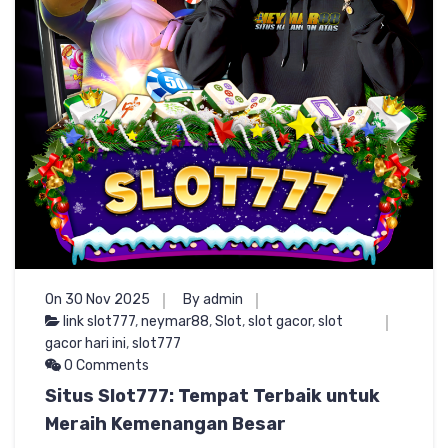
On 30 Nov 2025
By admin
link slot777
,
neymar88
,
Slot
,
slot gacor
,
slot
gacor hari ini
,
slot777
0 Comments
Situs Slot777: Tempat Terbaik untuk
Meraih Kemenangan Besar