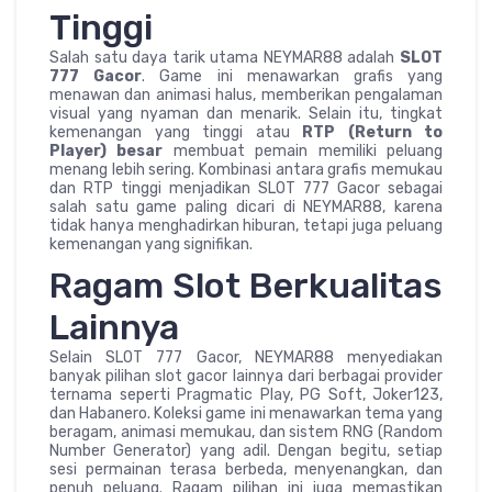
Tinggi
Salah satu daya tarik utama NEYMAR88 adalah
SLOT
777 Gacor
. Game ini menawarkan grafis yang
menawan dan animasi halus, memberikan pengalaman
visual yang nyaman dan menarik. Selain itu, tingkat
kemenangan yang tinggi atau
RTP (Return to
Player) besar
membuat pemain memiliki peluang
menang lebih sering. Kombinasi antara grafis memukau
dan RTP tinggi menjadikan SLOT 777 Gacor sebagai
salah satu game paling dicari di NEYMAR88, karena
tidak hanya menghadirkan hiburan, tetapi juga peluang
kemenangan yang signifikan.
Ragam Slot Berkualitas
Lainnya
Selain SLOT 777 Gacor, NEYMAR88 menyediakan
banyak pilihan slot gacor lainnya dari berbagai provider
ternama seperti Pragmatic Play, PG Soft, Joker123,
dan Habanero. Koleksi game ini menawarkan tema yang
beragam, animasi memukau, dan sistem RNG (Random
Number Generator) yang adil. Dengan begitu, setiap
sesi permainan terasa berbeda, menyenangkan, dan
penuh peluang. Ragam pilihan ini juga memastikan