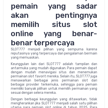
pemain yang sadar
akan pentingnya
memilih situs slot
online yang benar-
benar terpercaya
SLOT777 menjadi pilihan yang sempurna karena
reputasinya yang terpercaya dan pengalaman bermain
yang memuaskan.
Keunggulan lain dari SLOT777 adalah tampilan dan
antarmuka yang mudah digunakan. Para pemain dapat
dengan mudah menavigasi situs dan menemukan
permainan slot favorit mereka. Selain itu, SLOT777 juga
menawarkan berbagai jenis permainan slot dari
berbagai provider terkemuka, sehingga para pemain
memiliki banyak pilihan untuk memilih permainan yang
sesuai dengan selera mereka.
Dengan berbagai keunggulan yang ditawarkan, tidak
mengherankan jika SLOT777 menjadi salah satu pilihan
utama para pemain slot online di tahun 2025. Para