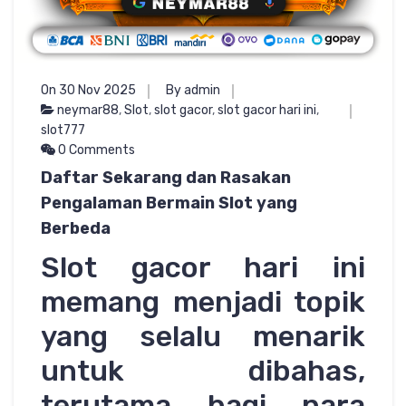
On 30 Nov 2025
By admin
neymar88
,
Slot
,
slot gacor
,
slot gacor hari ini
,
slot777
0 Comments
Daftar Sekarang dan Rasakan
Pengalaman Bermain Slot yang
Berbeda
Slot gacor hari ini
memang menjadi topik
yang selalu menarik
untuk dibahas,
terutama bagi para