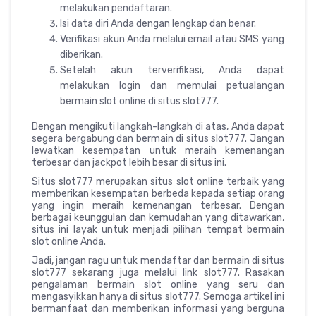
melakukan pendaftaran.
Isi data diri Anda dengan lengkap dan benar.
Verifikasi akun Anda melalui email atau SMS yang
diberikan.
Setelah akun terverifikasi, Anda dapat
melakukan login dan memulai petualangan
bermain slot online di situs slot777.
Dengan mengikuti langkah-langkah di atas, Anda dapat
segera bergabung dan bermain di situs slot777. Jangan
lewatkan kesempatan untuk meraih kemenangan
terbesar dan jackpot lebih besar di situs ini.
Situs slot777 merupakan situs slot online terbaik yang
memberikan kesempatan berbeda kepada setiap orang
yang ingin meraih kemenangan terbesar. Dengan
berbagai keunggulan dan kemudahan yang ditawarkan,
situs ini layak untuk menjadi pilihan tempat bermain
slot online Anda.
Jadi, jangan ragu untuk mendaftar dan bermain di situs
slot777 sekarang juga melalui link slot777. Rasakan
pengalaman bermain slot online yang seru dan
mengasyikkan hanya di situs slot777. Semoga artikel ini
bermanfaat dan memberikan informasi yang berguna