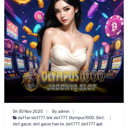
On 30 Nov 2025
By admin
daftar slot777
,
link slot777
,
Olympus1000
,
Slot
,
slot gacor
,
slot gacor hari ini
,
slot777
,
slot777 apk