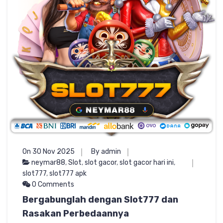
On 30 Nov 2025
By admin
neymar88
,
Slot
,
slot gacor
,
slot gacor hari ini
,
slot777
,
slot777 apk
0 Comments
Bergabunglah dengan Slot777 dan
Rasakan Perbedaannya