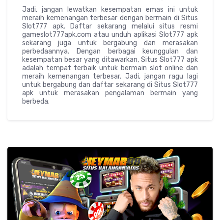
Jadi, jangan lewatkan kesempatan emas ini untuk
meraih kemenangan terbesar dengan bermain di Situs
Slot777 apk. Daftar sekarang melalui situs resmi
gameslot777apk.com atau unduh aplikasi Slot777 apk
sekarang juga untuk bergabung dan merasakan
perbedaannya. Dengan berbagai keunggulan dan
kesempatan besar yang ditawarkan, Situs Slot777 apk
adalah tempat terbaik untuk bermain slot online dan
meraih kemenangan terbesar. Jadi, jangan ragu lagi
untuk bergabung dan daftar sekarang di Situs Slot777
apk untuk merasakan pengalaman bermain yang
berbeda.