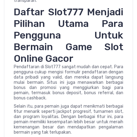
transparan.
Daftar Slot777 Menjadi
Pilihan Utama Para
Pengguna Untuk
Bermain Game Slot
Online Gacor
Pendaftaran di Slot777 sangat mudah dan cepat. Para
pengguna cukup mengisi formulir pendaftaran dengan
data pribadi yang valid, dan mereka dapat langsung
mulai bermain. Situs ini juga menawarkan berbagai
bonus dan promosi yang menggiurkan bagi para
pemain, termasuk bonus deposit, bonus referral, dan
bonus cashback.
Selain itu, para pemain juga dapat menikmati berbagai
fitur menarik seperti jackpot progresif, turnamen slot,
dan program loyalitas. Dengan berbagai fitur ini, para
pemain memiliki kesempatan lebih besar untuk meraih
kemenangan besar dan mendapatkan pengalaman
bermain yang tak terlupakan.