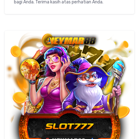
bagi Anda. Terima kasih atas perhatian Anda.