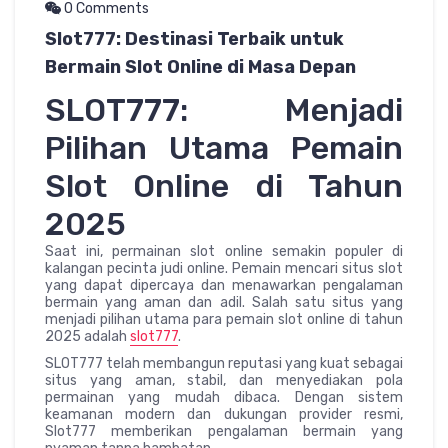
0 Comments
Slot777: Destinasi Terbaik untuk
Bermain Slot Online di Masa Depan
SLOT777: Menjadi
Pilihan Utama Pemain
Slot Online di Tahun
2025
Saat ini, permainan slot online semakin populer di
kalangan pecinta judi online. Pemain mencari situs slot
yang dapat dipercaya dan menawarkan pengalaman
bermain yang aman dan adil. Salah satu situs yang
menjadi pilihan utama para pemain slot online di tahun
2025 adalah
slot777
.
SLOT777 telah membangun reputasi yang kuat sebagai
situs yang aman, stabil, dan menyediakan pola
permainan yang mudah dibaca. Dengan sistem
keamanan modern dan dukungan provider resmi,
Slot777 memberikan pengalaman bermain yang