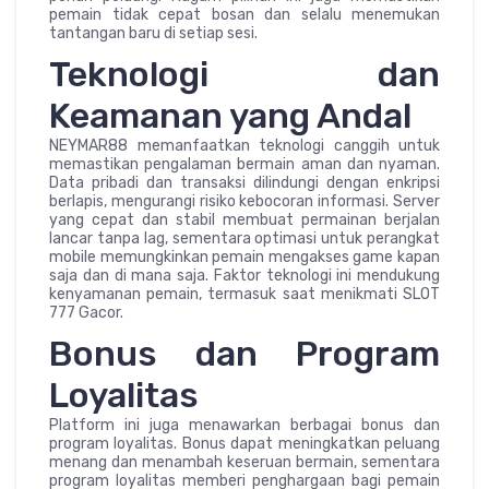
pemain tidak cepat bosan dan selalu menemukan
tantangan baru di setiap sesi.
Teknologi dan
Keamanan yang Andal
NEYMAR88 memanfaatkan teknologi canggih untuk
memastikan pengalaman bermain aman dan nyaman.
Data pribadi dan transaksi dilindungi dengan enkripsi
berlapis, mengurangi risiko kebocoran informasi. Server
yang cepat dan stabil membuat permainan berjalan
lancar tanpa lag, sementara optimasi untuk perangkat
mobile memungkinkan pemain mengakses game kapan
saja dan di mana saja. Faktor teknologi ini mendukung
kenyamanan pemain, termasuk saat menikmati SLOT
777 Gacor.
Bonus dan Program
Loyalitas
Platform ini juga menawarkan berbagai bonus dan
program loyalitas. Bonus dapat meningkatkan peluang
menang dan menambah keseruan bermain, sementara
program loyalitas memberi penghargaan bagi pemain