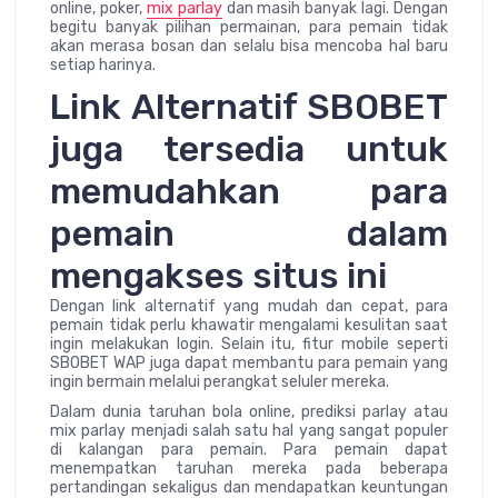
online, poker,
mix parlay
dan masih banyak lagi. Dengan
begitu banyak pilihan permainan, para pemain tidak
akan merasa bosan dan selalu bisa mencoba hal baru
setiap harinya.
Link Alternatif SBOBET
juga tersedia untuk
memudahkan para
pemain dalam
mengakses situs ini
Dengan link alternatif yang mudah dan cepat, para
pemain tidak perlu khawatir mengalami kesulitan saat
ingin melakukan login. Selain itu, fitur mobile seperti
SBOBET WAP juga dapat membantu para pemain yang
ingin bermain melalui perangkat seluler mereka.
Dalam dunia taruhan bola online, prediksi parlay atau
mix parlay menjadi salah satu hal yang sangat populer
di kalangan para pemain. Para pemain dapat
menempatkan taruhan mereka pada beberapa
pertandingan sekaligus dan mendapatkan keuntungan