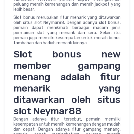
peluang meraih kemenangan dan meraih jackpot yang
lebih besar.
Slot bonus merupakan fitur menarik yang ditawarkan
oleh situs slot Neymar88. Dengan adanya slot bonus,
pemain dapat menikmati berbagai macam jenis
permainan slot yang menarik dan seru. Selain itu,
pemain juga memiliki kesempatan untuk meraih bonus
tambahan dan hadiah menarik lainnya.
Slot bonus new
member gampang
menang adalah fitur
menarik yang
ditawarkan oleh situs
slot Neymar88
Dengan adanya fitur tersebut, pemain memiliki
kesempatan untuk meraih kemenangan dengan mudah
dan cepat. Dengan adanya fitur gampang menang,