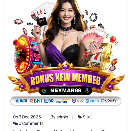
On 7 Dec 2025
By admin
Slot
0 Comments