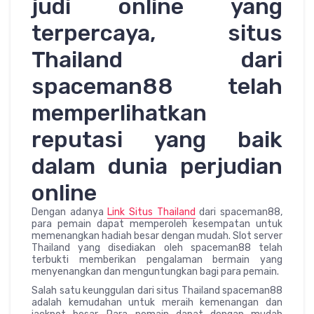
judi online yang
terpercaya, situs
Thailand dari
spaceman88 telah
memperlihatkan
reputasi yang baik
dalam dunia perjudian
online
Dengan adanya
Link Situs Thailand
dari spaceman88,
para pemain dapat memperoleh kesempatan untuk
memenangkan hadiah besar dengan mudah. Slot server
Thailand yang disediakan oleh spaceman88 telah
terbukti memberikan pengalaman bermain yang
menyenangkan dan menguntungkan bagi para pemain.
Salah satu keunggulan dari situs Thailand spaceman88
adalah kemudahan untuk meraih kemenangan dan