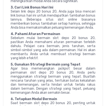
meningkatkan modal Anda secara signifikan.
3. Cari Link Bonus Hari Ini
Selain link depo 20 bonus 20, Anda juga bisa mencari
link bonus hari ini untuk mendapatkan tambahan bonus
lainnya. Beberapa situs slot online biasanya
memberikan bonus tambahan setiap harinya, sehingga
Anda bisa memaksimalkan peluang kemenangan Anda.
4. Pahami Aturan Permainan
Sebelum mulai bermain slot depo 20 bonus 20,
pastikan Anda memahami aturan permainan terlebih
dahulu. Pelajari cara bermain, jenis taruhan, serta
simbol-simbol yang ada dalam permainan. Hal ini akan
membantu Anda untuk membuat strategi bermain
yang lebih efektif.
5. Gunakan Strategi Bermain yang Tepat
Agar bisa memenangkan jackpot besar dalam
permainan slot depo 20 bonus 20, Anda perlu
menggunakan strategi bermain yang tepat. Buatlah
rencana taruhan yang jelas, tentukan batas kekalahan
dan kemenangan, serta hindari untuk terlalu rakus
dalam bermain. Dengan strategi yang tepat, peluang
kemenangan Anda akan semakin besar.
6. Tetapkan Modal Bermain
Saat bermain slot depo 20 bonus 20, penting untuk