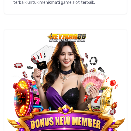
terbaik untuk menikmati game slot terbaik.