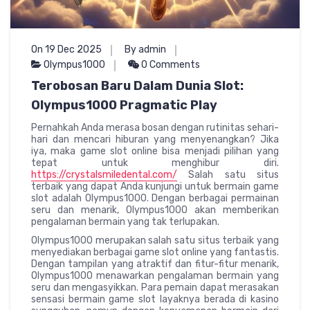
On 19 Dec 2025
By admin
Olympus1000
0 Comments
Terobosan Baru Dalam Dunia Slot:
Olympus1000 Pragmatic Play
Pernahkah Anda merasa bosan dengan rutinitas sehari-
hari dan mencari hiburan yang menyenangkan? Jika
iya, maka game slot online bisa menjadi pilihan yang
tepat untuk menghibur diri.
https://crystalsmiledental.com/
Salah satu situs
terbaik yang dapat Anda kunjungi untuk bermain game
slot adalah Olympus1000. Dengan berbagai permainan
seru dan menarik, Olympus1000 akan memberikan
pengalaman bermain yang tak terlupakan.
Olympus1000 merupakan salah satu situs terbaik yang
menyediakan berbagai game slot online yang fantastis.
Dengan tampilan yang atraktif dan fitur-fitur menarik,
Olympus1000 menawarkan pengalaman bermain yang
seru dan mengasyikkan. Para pemain dapat merasakan
sensasi bermain game slot layaknya berada di kasino