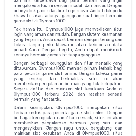
dan link terpercaya bagi para pemain yang ingin
mengakses situs ini dengan mudah dan lancar. Dengan
adanya link gacor dan link terpercaya, Anda tidak perlu
khawatir akan adanya gangguan saat ingin bermain
game slot di Olympus1000.
Tak hanya itu, Olympus1000 juga menyediakan fitur
login yang aman dan mudah. Dengan sistem keamanan
yang terjamin, Anda dapat bermain dengan tenang dan
fokus tanpa perlu khawatir akan kebocoran data
pribadi Anda. Dengan begitu, Anda dapat menikmati
serunya bermain game slot tanpa gangguan.
Dengan berbagai keunggulan dan fitur menarik yang
ditawarkan, Olympus1000 menjadi pilihan terbaik bagi
para pecinta game slot online. Dengan koleksi game
yang lengkap dan berkualitas, situs ini akan
memberikan pengalaman bermain yang tak terlupakan.
Segera daftar dan mainkan slot kesukaan Anda di
Olympus1000 terbaru 2026 dan rasakan sensasi
bermain yang fantastis.
Dalam kesimpulan, Olympus1000 merupakan situs
terbaik untuk para pecinta game slot online. Dengan
berbagai keunggulan dan fitur menarik, situs ini akan
memberikan pengalaman bermain yang seru dan
mengasyikkan. Jangan ragu untuk bergabung dan
mainkan slot kesukaan Anda di Olympus1000, situs