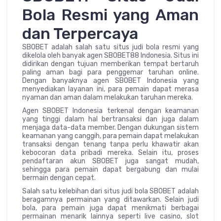
Bola Resmi yang Aman
dan Terpercaya
SBOBET adalah salah satu situs judi bola resmi yang
dikelola oleh banyak agen SBOBET88 Indonesia. Situs ini
didirikan dengan tujuan memberikan tempat bertaruh
paling aman bagi para penggemar taruhan online.
Dengan banyaknya agen SBOBET Indonesia yang
menyediakan layanan ini, para pemain dapat merasa
nyaman dan aman dalam melakukan taruhan mereka.
Agen SBOBET Indonesia terkenal dengan keamanan
yang tinggi dalam hal bertransaksi dan juga dalam
menjaga data-data member. Dengan dukungan sistem
keamanan yang canggih, para pemain dapat melakukan
transaksi dengan tenang tanpa perlu khawatir akan
kebocoran data pribadi mereka. Selain itu, proses
pendaftaran akun SBOBET juga sangat mudah,
sehingga para pemain dapat bergabung dan mulai
bermain dengan cepat.
Salah satu kelebihan dari situs judi bola SBOBET adalah
beragamnya permainan yang ditawarkan. Selain judi
bola, para pemain juga dapat menikmati berbagai
permainan menarik lainnya seperti live casino, slot